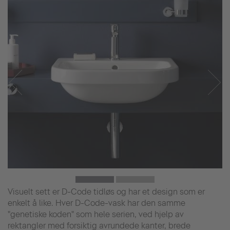
Visuelt sett er D-Code tidløs og har et design som er
enkelt å like. Hver D-Code-vask har den samme
"genetiske koden" som hele serien, ved hjelp av
rektangler med forsiktig avrundede kanter, brede