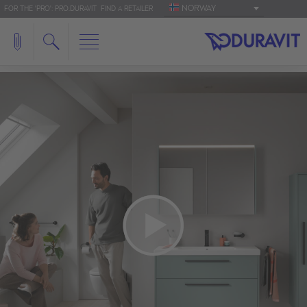
NORWAY
FOR THE 'PRO': PRO.DURAVIT
FIND A RETAILER
We need your consent to load the
YouTube Video service!
We use a third party service to embed video
content that may collect data about your activity.
Please review the details and accept the service
to watch this video.
More Information
Accept