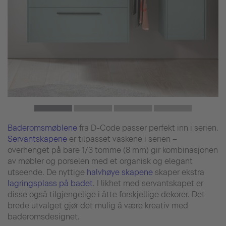
Baderomsmøblene
fra D-Code passer perfekt inn i serien.
Servantskapene
er tilpasset vaskene i serien –
overhenget på bare 1/3 tomme (8 mm) gir kombinasjonen
av møbler og porselen med et organisk og elegant
utseende. De nyttige
halvhøye skapene
skaper ekstra
lagringsplass på badet
. I likhet med servantskapet er
disse også tilgjengelige i åtte forskjellige dekorer. Det
brede utvalget gjør det mulig å være kreativ med
baderomsdesignet.