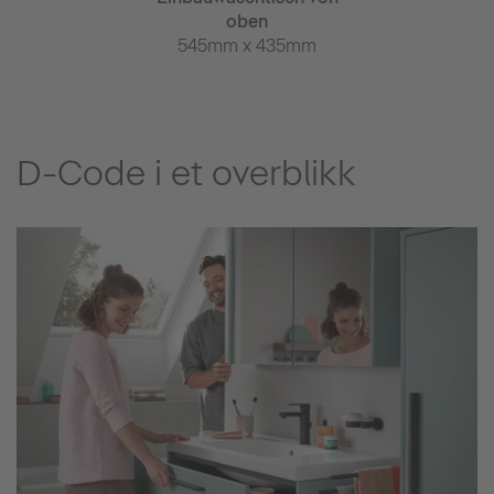
69mm
oben
650mm x
545mm x 435mm
D-Code i et overblikk