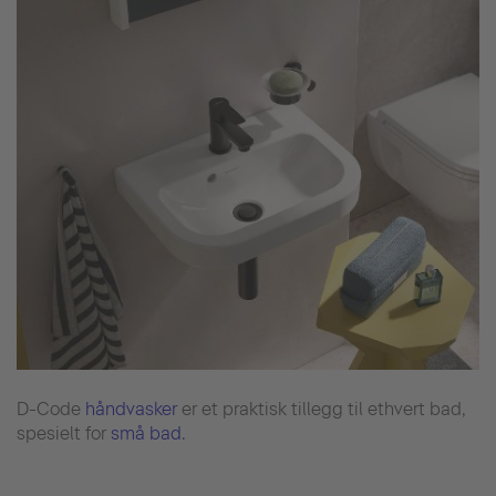
D-Code
håndvasker
er et praktisk tillegg til ethvert bad,
spesielt for
små bad.