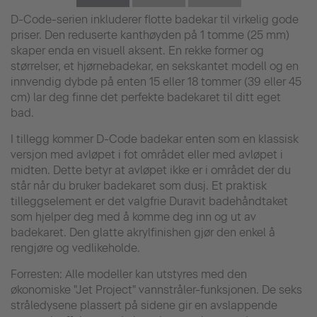
D-Code-serien inkluderer flotte badekar til virkelig gode
priser. Den reduserte kanthøyden på 1 tomme (25 mm)
skaper enda en visuell aksent. En rekke former og
størrelser, et hjørnebadekar, en sekskantet modell og en
innvendig dybde på enten 15 eller 18 tommer (39 eller 45
cm) lar deg finne det perfekte badekaret til ditt eget
bad.
I tillegg kommer D-Code badekar enten som en klassisk
versjon med avløpet i fot området eller med avløpet i
midten. Dette betyr at avløpet ikke er i området der du
står når du bruker badekaret som dusj. Et praktisk
tilleggselement er det valgfrie Duravit badehåndtaket
som hjelper deg med å komme deg inn og ut av
badekaret. Den glatte akrylfinishen gjør den enkel å
rengjøre og vedlikeholde.
Forresten: Alle modeller kan utstyres med den
økonomiske "Jet Project" vannstråler-funksjonen. De seks
stråledysene plassert på sidene gir en avslappende