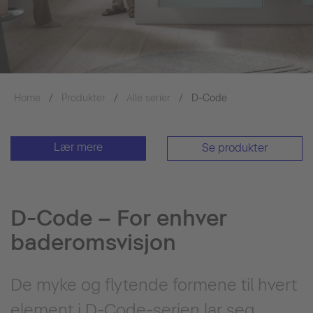
Home
Produkter
Alle serier
D-Code
Lær mere
Se produkter
D-Code – For enhver
baderomsvisjon
De myke og flytende formene til hvert
element i D-Code-serien lar seg