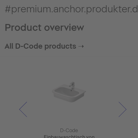
#premium.anchor.produkter.
Product overview
All D-Code products ➝
Code
D-Code
D-C
ispenser
Einbauwaschtisch von
Serv