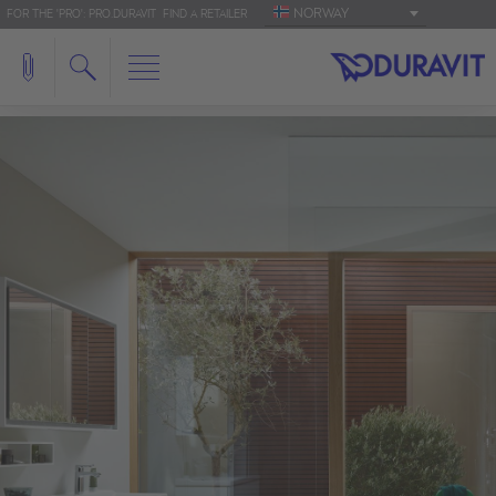
NORWAY
FOR THE 'PRO': PRO.DURAVIT
FIND A RETAILER