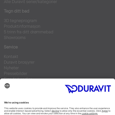
Alle Duravit serier/kategorier
Tegn ditt bad
3D tegneprogram
Produktinformasjon
5 trinn fra ditt drømmebad
Showrooms
Service
Kontakt
Duravit brosjyrer
Nyheter
Pressebilder
Finn forhandler
Ofte stilte spørsmål
Facebook
Instagram
Pinterest
Flickr