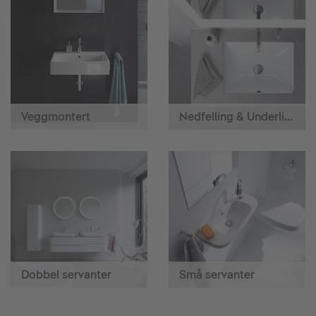
Veggmontert
Nedfelling & Underlimning
Dobbel servanter
Små servanter