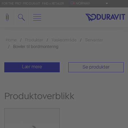
NORWAY
FOR THE 'PRO': PRO.DURAVIT
FIND A RETAILER
Home
Produkter
Vaskeområde
Servanter
Bowler til bordmontering
Lær mere
Se produkter
Produktoverblikk