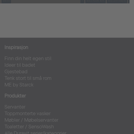
Inspirasjon
Finn din helt egen stil
Ideer til badet
Gjestebad
Tenk stort til små rom
ME by Starck
Produkter
Servanter
Toppmonterte vasker
Møbler
/
Møbelservanter
Toaletter
/
SensoWash
Alle Duravit serier/kategorier