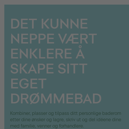
DET KUNNE
NEPPE VÆRT
ENKLERE Å
SKAPE SITT
EGET
DRØMMEBAD
Kombiner, plasser og tilpass ditt personlige baderom
etter dine ønsker og lagre, skriv ut og del idéene dine
med familie, venner og forhandlere.