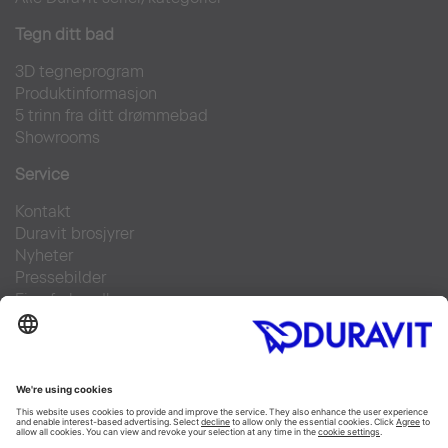
Tegn ditt bad
3D tegneprogram
Produktinformasjon
5 trinn fra ditt drømmebad
Showrooms
Service
Kontakt
Duravit brosjyrer
Nyheter
Pressebilder
Finn forhandler
Ofte stilte spørsmål
Facebook
Instagram
Pinterest
Flickr