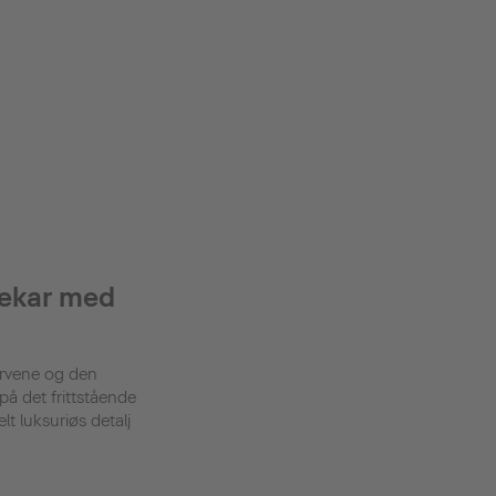
ekar med
urvene og den
å det frittstående
t luksuriøs detalj