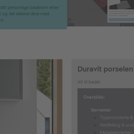
 ditt personlige baderom etter
ut og del idéene dine med
re.
Duravit porselen
Alt til badet
Overblikk:
Servanter
Toppmonterte & 
Nedfelling & und
Møbelservanter