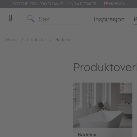
NORWAY
FOR THE 'PRO': PRO.DURAVIT
FIND A RETAILER
Inspirasjon
P
Home
Produkter
Badekar
Produktover
Badekar