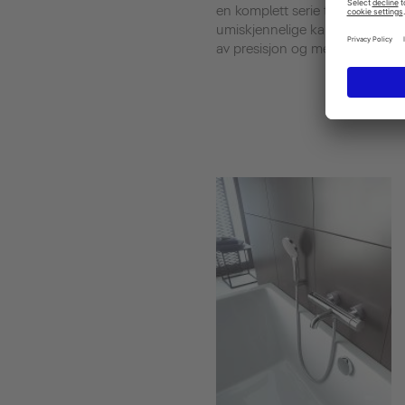
en komplett serie til badet so
umiskjennelige karakter fra den
av presisjon og med perfekte p