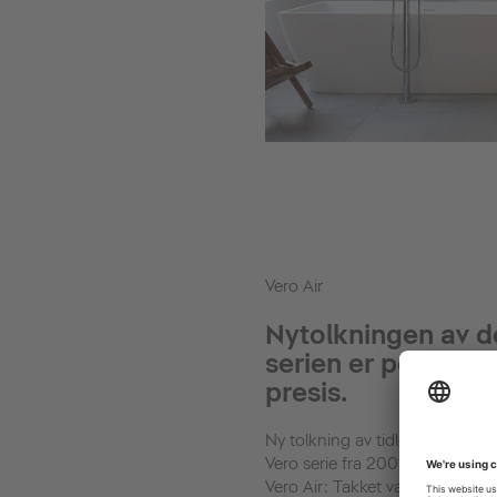
Vero Air
Nytolkningen av d
serien er perfekt 
presis.
Ny tolkning av tidløs geometr
Vero serie fra 2001 er en klassike
Vero Air: Takket være nåtidens 