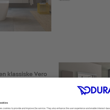
en klassiske Vero
proporsjonert og
i: Den konsekvent rektangulære
r fra Duravit. Nå er det tid til
tekniske muligheter er Vero Air