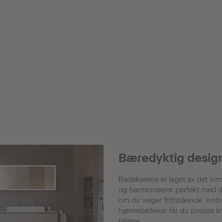
Bæredyktig design
Badekarene er laget av det inn
og harmoniserer perfekt med de
om du velger frittstående, innb
hjørnebadekar får du presise li
følelse.