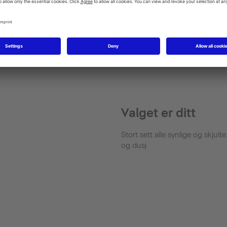
m kombinerer den
 orginale Vero med et nytt nivå
roporsjoner.
Valget er ditt
Stort sett alle synlige og skjul
og dusj