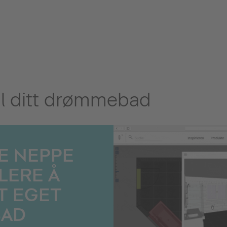
til ditt drømmebad
E NEPPE
LERE Å
T EGET
AD