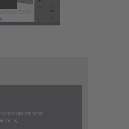
vegghengte servanter
erlimning