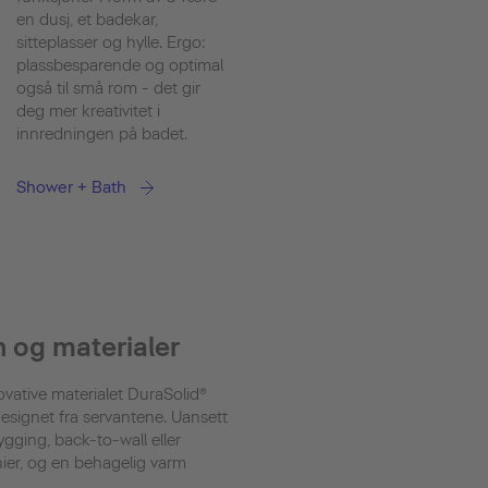
en dusj, et badekar,
sitteplasser og hylle. Ergo:
plassbesparende og optimal
også til små rom - det gir
deg mer kreativitet i
innredningen på badet.
Shower + Bath
 og materialer
ovative materialet DuraSolid®
signet fra servantene. Uansett
ygging, back-to-wall eller
nier, og en behagelig varm