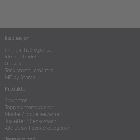
Inspirasjon
Finn din helt egen stil
Ideer til badet
Gjestebad
Tenk stort til små rom
ME by Starck
Produkter
Servanter
Toppmonterte vasker
Møbler
/
Møbelservanter
Toaletter
/
SensoWash
Alle Duravit serier/kategorier
Tegn ditt bad