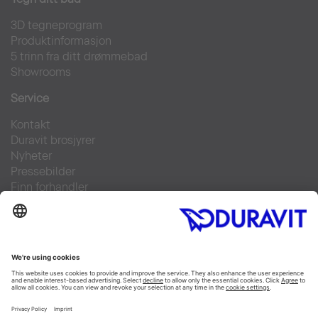
3D tegneprogram
Produktinformasjon
5 trinn fra ditt drømmebad
Showrooms
Service
Kontakt
Duravit brosjyrer
Nyheter
Pressebilder
Finn forhandler
Ofte stilte spørsmål
Facebook
Instagram
Pinterest
Flickr
Linked In
YouTube