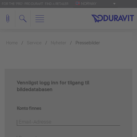
NORWAY
FOR THE 'PRO': PRO.DURAVIT
FIND A RETAILER
Home
Service
Nyheter
Pressebilder
Vennligst logg inn for tilgang til
bildedatabasen
Konto finnes