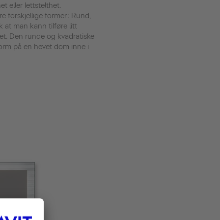
t eller lettstelthet.
tre forskjellige former: Rund,
k at man kann tilføre litt
et. Den runde og kvadratiske
orm på en hevet dom inne i