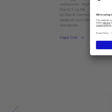
vaskesonen, tilbyr toalettene og
Starck 2 og ME
by Starck harmoniske elementer
baderom som tilfredsstiller de 
standarder.
Cape Cod