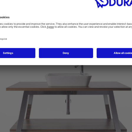
 bidéene i seriene Starck 1,
 – slik at man får et komplett
mest krevende estetiske