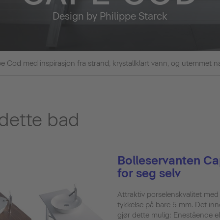
Design by Philippe Starck
e Cod med inspirasjon fra strand, krystallklart vann, og utemmet n
 dette bad
Bolleservanten Ca
for seg selv
Attraktiv porselenskvalitet med
tykkelse på bare 5 mm. Det in
gjør dette mulig: Enestående e