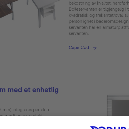
bekostning av kvalitet, hardførhe
Bolleservanten er tilgjengelig i 
kvadratisk og trekantet/oval, sli
personlighet i baderomsdesign
servanten har en armaturplattf
servanten.
Cape Cod
 med et enhetlig
6 mm) integreres perfekt i
en rundt og gir perfekt
atmosfære i baderommet.
konfigurasjonen av Cape Cod-