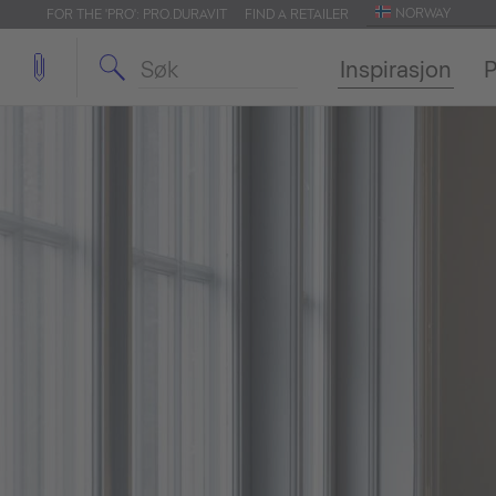
NORWAY
FOR THE 'PRO': PRO.DURAVIT
FIND A RETAILER
Inspirasjon
P