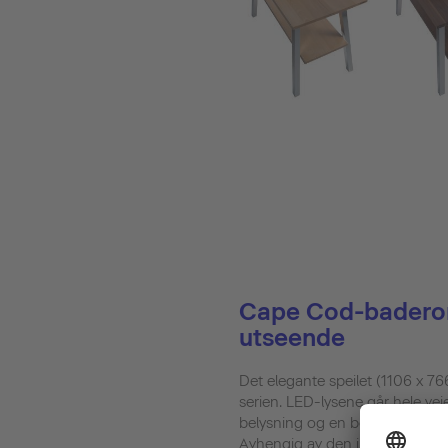
Cape Cod-baderom
utseende
Det elegante speilet (1106 x 76
serien. LED-lysene går hele vei
belysning og en behagelig lys
Avhengig av den individuelle 