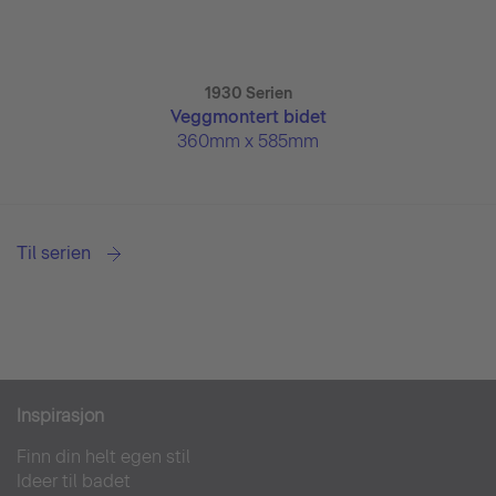
1930 Serien
Veggmontert bidet
360mm x 585mm
Til serien
Inspirasjon
Finn din helt egen stil
Ideer til badet