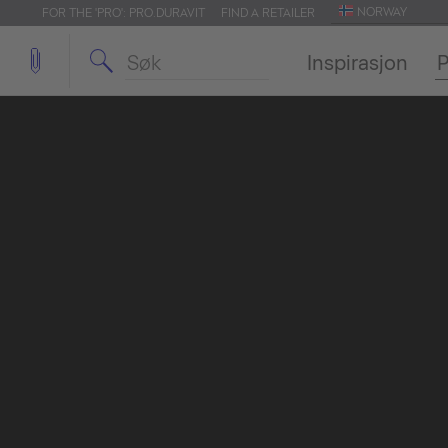
NORWAY
FOR THE 'PRO': PRO.DURAVIT
FIND A RETAILER
Inspirasjon
P