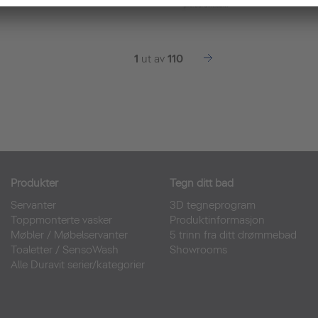
1
ut av
110
Produkter
Tegn ditt bad
Servanter
3D tegneprogram
Toppmonterte vasker
Produktinformasjon
Møbler
/
Møbelservanter
5 trinn fra ditt drømmebad
Toaletter
/
SensoWash
Showrooms
Alle Duravit serier/kategorier