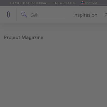
NORWAY
FOR THE 'PRO': PRO.DURAVIT
FIND A RETAILER
Inspirasjon
P
Project Magazine