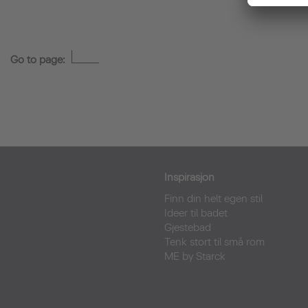
Go to page:
Inspirasjon
Finn din helt egen stil
Ideer til badet
Gjestebad
Tenk stort til små rom
ME by Starck