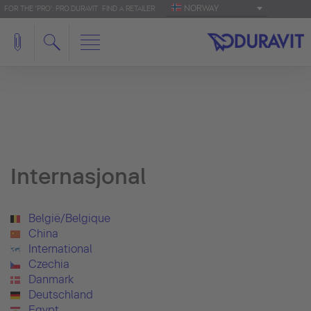
NORWAY
FOR THE 'PRO': PRO.DURAVIT
FIND A RETAILER
Internasjonal
België/Belgique
China
International
Czechia
Danmark
Deutschland
Egypt