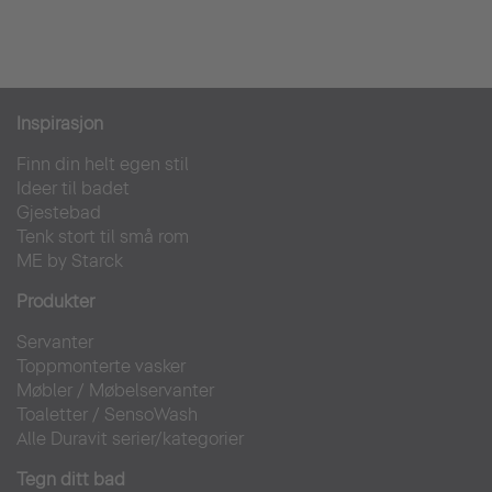
Inspirasjon
Finn din helt egen stil
Ideer til badet
Gjestebad
Tenk stort til små rom
ME by Starck
Produkter
Servanter
Toppmonterte vasker
Møbler
/
Møbelservanter
Toaletter
/
SensoWash
Alle Duravit serier/kategorier
Tegn ditt bad