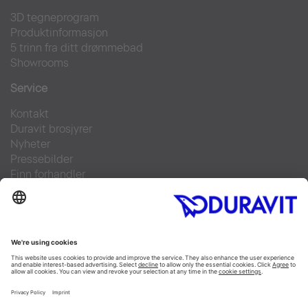
3D tegneprogram
Produktinformasjon
5 trinn fra ditt drømmebad
Showrooms
Service
Kontakt
Duravit brosjyrer
Nyheter
Pressebilder
Finn forhandler
Ofte stilte spørsmål
Facebook
Instagram
Pinterest
Flickr
Linked In
YouTube