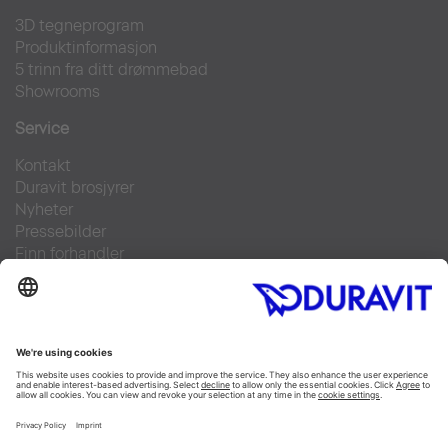
3D tegneprogram
Produktinformasjon
5 trinn fra ditt drømmebad
Showrooms
Service
Kontakt
Duravit brosjyrer
Nyheter
Pressebilder
Finn forhandler
Ofte stilte spørsmål
Facebook
Instagram
Pinterest
Flickr
Linked In
YouTube