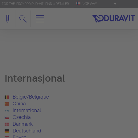
NORWAY
FOR THE 'PRO': PRO.DURAVIT
FIND A RETAILER
Internasjonal
België/Belgique
China
International
Czechia
Danmark
Deutschland
Egypt