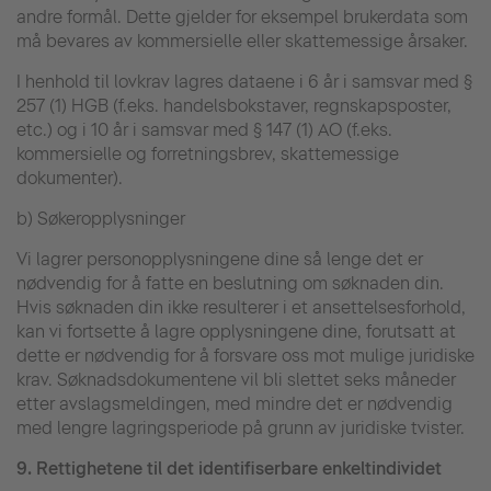
andre formål. Dette gjelder for eksempel brukerdata som
må bevares av kommersielle eller skattemessige årsaker.
I henhold til lovkrav lagres dataene i 6 år i samsvar med §
257 (1) HGB (f.eks. handelsbokstaver, regnskapsposter,
etc.) og i 10 år i samsvar med § 147 (1) AO (f.eks.
kommersielle og forretningsbrev, skattemessige
dokumenter).
b) Søkeropplysninger
Vi lagrer personopplysningene dine så lenge det er
nødvendig for å fatte en beslutning om søknaden din.
Hvis søknaden din ikke resulterer i et ansettelsesforhold,
kan vi fortsette å lagre opplysningene dine, forutsatt at
dette er nødvendig for å forsvare oss mot mulige juridiske
krav. Søknadsdokumentene vil bli slettet seks måneder
etter avslagsmeldingen, med mindre det er nødvendig
med lengre lagringsperiode på grunn av juridiske tvister.
9.
Rettighetene til det identifiserbare enkeltindividet