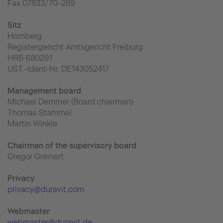
Fax 07833/70-289
Sitz
Hornberg
Registergericht Amtsgericht Freiburg
HRB 680291
UST.-Ident-Nr. DE143052417
Management board
Michael Demmer (Board chairman)
Thomas Stammel
Martin Winkle
Chairman of the supervisory board
Gregor Greinert
Priva
cy
privacy@duravit.com
Webmaster
webmaster@duravit.de