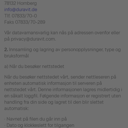
78132 Hornberg
info@duravit.de
Tlf. 07833/70-0
Faks 07833/70-289
Vår datavarnansvarlig kan nås på adressen ovenfor eller
på privacy@duravit.com.
2.
Innsamling og lagring av personopplysninger, type og
bruksformål
a) Når du besøker nettstedet
Når du besøker nettstedet vårt, sender nettleseren på
enheten automatisk informasjon til serveren på
nettstedet vårt. Denne informasjonen lagres midlertidig i
en såkalt loggfil. Følgende informasjon er registrert uten
handling fra din side og lagret til den blir slettet
automatisk:
· Navnet på filen du går inn på
· Dato og klokkeslett for tilgangen