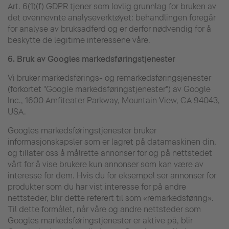
Art. 6(1)(f) GDPR tjener som lovlig grunnlag for bruken av
det ovennevnte analyseverktøyet: behandlingen foregår
for analyse av bruksadferd og er derfor nødvendig for å
beskytte de legitime interessene våre.
6.
Bruk av Googles markedsføringstjenester
Vi bruker markedsførings- og remarkedsføringsjenester
(forkortet "Google markedsføringstjenester") av Google
Inc., 1600 Amfiteater Parkway, Mountain View, CA 94043,
USA.
Googles markedsføringstjenester bruker
informasjonskapsler som er lagret på datamaskinen din,
og tillater oss å målrette annonser for og på nettstedet
vårt for å vise brukere kun annonser som kan være av
interesse for dem. Hvis du for eksempel ser annonser for
produkter som du har vist interesse for på andre
nettsteder, blir dette referert til som «remarkedsføring».
Til dette formålet, når våre og andre nettsteder som
Googles markedsføringstjenester er aktive på, blir