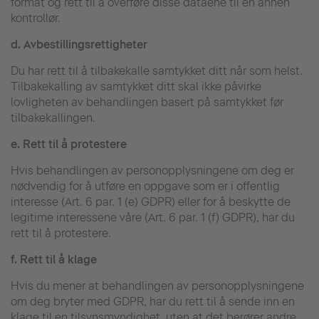
format og rett til å overføre disse dataene til en annen
kontrollør.
d.
Avbestillingsrettigheter
Du har rett til å tilbakekalle samtykket ditt når som helst.
Tilbakekalling av samtykket ditt skal ikke påvirke
lovligheten av behandlingen basert på samtykket før
tilbakekallingen.
e.
Rett til å protestere
Hvis behandlingen av personopplysningene om deg er
nødvendig for å utføre en oppgave som er i offentlig
interesse (Art. 6 par. 1 (e) GDPR) eller for å beskytte de
legitime interessene våre (Art. 6 par. 1 (f) GDPR), har du
rett til å protestere.
f.
Rett til å klage
Hvis du mener at behandlingen av personopplysningene
om deg bryter med GDPR, har du rett til å sende inn en
klage til en tilsynsmyndighet, uten at det berører andre