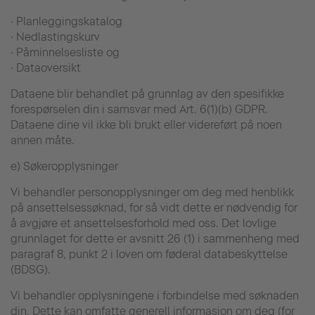
· Planleggingskatalog
· Nedlastingskurv
· Påminnelsesliste og
· Dataoversikt
Dataene blir behandlet på grunnlag av den spesifikke
forespørselen din i samsvar med Art. 6(1)(b) GDPR.
Dataene dine vil ikke bli brukt eller videreført på noen
annen måte.
e) Søkeropplysninger
Vi behandler personopplysninger om deg med henblikk
på ansettelsessøknad, for så vidt dette er nødvendig for
å avgjøre et ansettelsesforhold med oss. Det lovlige
grunnlaget for dette er avsnitt 26 (1) i sammenheng med
paragraf 8, punkt 2 i loven om føderal databeskyttelse
(BDSG).
Vi behandler opplysningene i forbindelse med søknaden
din. Dette kan omfatte generell informasjon om deg (for