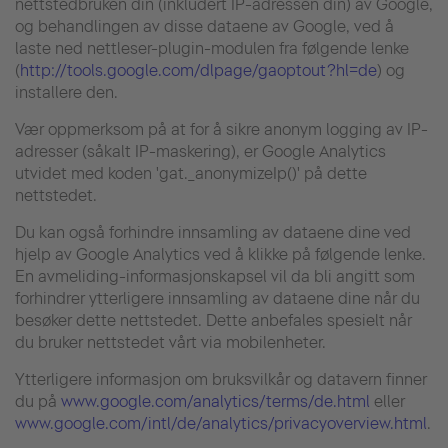
nettstedbruken din (inkludert IP-adressen din) av Google,
og behandlingen av disse dataene av Google, ved å
laste ned nettleser-plugin-modulen fra følgende lenke
(
http://tools.google.com/dlpage/gaoptout?hl=de
) og
installere den.
Vær oppmerksom på at for å sikre anonym logging av IP-
adresser (såkalt IP-maskering), er Google Analytics
utvidet med koden 'gat._anonymizeIp()' på dette
nettstedet.
Du kan også forhindre innsamling av dataene dine ved
hjelp av Google Analytics ved å klikke på følgende lenke.
En avmeliding-informasjonskapsel vil da bli angitt som
forhindrer ytterligere innsamling av dataene dine når du
besøker dette nettstedet. Dette anbefales spesielt når
du bruker nettstedet vårt via mobilenheter.
Ytterligere informasjon om bruksvilkår og datavern finner
du på
www.google.com/analytics/terms/de.html
eller
www.google.com/intl/de/analytics/privacyoverview.html
.