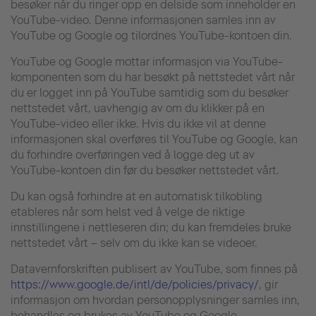
besøker når du ringer opp en delside som inneholder en
YouTube-video. Denne informasjonen samles inn av
YouTube og Google og tilordnes YouTube-kontoen din.
YouTube og Google mottar informasjon via YouTube-
komponenten som du har besøkt på nettstedet vårt når
du er logget inn på YouTube samtidig som du besøker
nettstedet vårt, uavhengig av om du klikker på en
YouTube-video eller ikke. Hvis du ikke vil at denne
informasjonen skal overføres til YouTube og Google, kan
du forhindre overføringen ved å logge deg ut av
YouTube-kontoen din før du besøker nettstedet vårt.
Du kan også forhindre at en automatisk tilkobling
etableres når som helst ved å velge de riktige
innstillingene i nettleseren din; du kan fremdeles bruke
nettstedet vårt – selv om du ikke kan se videoer.
Datavernforskriften publisert av YouTube, som finnes på
https://www.google.de/intl/de/policies/privacy/
, gir
informasjon om hvordan personopplysninger samles inn,
behandles og brukes av YouTube og Google.