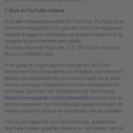
7.
Bruk av YouTube-videoer
Vi bruker videokomponenter fra YouTube. YouTube er en
Internett-videoportal som gjør det mulig for registrerte
brukere å legge ut videoklipp og andre brukere for å se,
rangere og kommentere dem gratis.
YouTube drives av YouTube, LLC, 901 Cherry Ave, San
Bruno, CA 94066, USA.
Hver gang du ringer opp en side der en YouTube-
komponent (YouTube-spiller) er integrert, blir Internett-
leseren på datamaskinen automatisk bedt om å laste
ned en visning av tilhørende YouTube-komponent fra
YouTube. Du finner mer informasjon på YouTube på
https://www.youtube.com/yt/about/de/
Som en del av
denne prosessen, blir YouTube og Google informert om
hvilken spesifikk delside av nettstedet vårt du besøker.
Hvis du er logget på YouTube samtidig, gjenkjenner
YouTube hvilken spesifikk delside av nettstedet vårt du