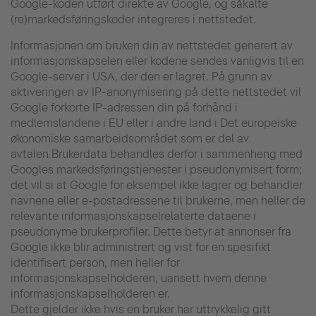
Google-koden utført direkte av Google, og såkalte
(re)markedsføringskoder integreres i nettstedet.
Informasjonen om bruken din av nettstedet generert av
informasjonskapselen eller kodene sendes vanligvis til en
Google-server i USA, der den er lagret. På grunn av
aktiveringen av IP-anonymisering på dette nettstedet vil
Google forkorte IP-adressen din på forhånd i
medlemslandene i EU eller i andre land i Det europeiske
økonomiske samarbeidsområdet som er del av
avtalen.Brukerdata behandles derfor i sammenheng med
Googles markedsføringstjenester i pseudonymisert form;
det vil si at Google for eksempel ikke lagrer og behandler
navnene eller e-postadressene til brukerne, men heller de
relevante informasjonskapselrelaterte dataene i
pseudonyme brukerprofiler. Dette betyr at annonser fra
Google ikke blir administrert og vist for en spesifikt
identifisert person, men heller for
informasjonskapselholderen, uansett hvem denne
informasjonskapselholderen er.
Dette gjelder ikke hvis en bruker har uttrykkelig gitt