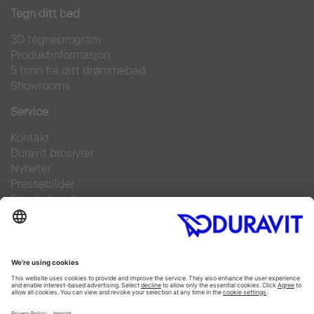
Tegn ditt bad
3D tegneprogram
Produktinformasjon
5 trinn fra ditt drømmebad
Showrooms
Service
Kontakt
Duravit brosjyrer
Nyheter
Pressebilder
Finn forhandler
Ofte stilte spørsmål
Facebook
Instagram
Pinterest
Flickr
Linked In
YouTube