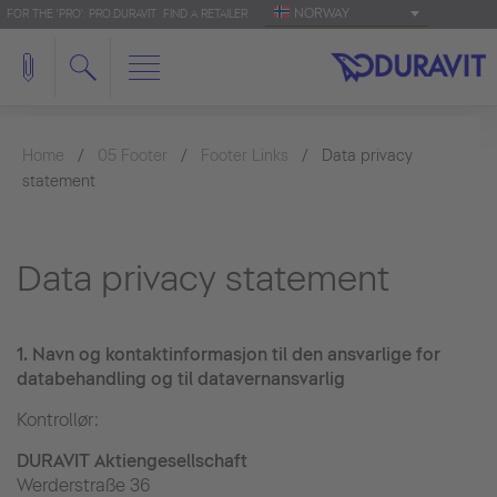
NORWAY
FOR THE 'PRO': PRO.DURAVIT
FIND A RETAILER
Home
05 Footer
Footer Links
Data privacy
statement
Data privacy statement
1.
Navn og kontaktinformasjon til den ansvarlige for
databehandling og til datavernansvarlig
Kontrollør:
DURAVIT Aktiengesellschaft
Werderstraße 36