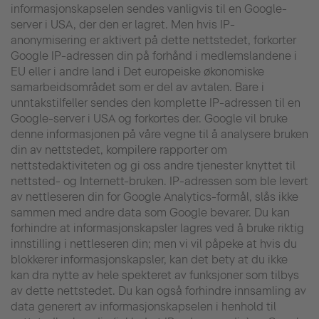
informasjonskapselen sendes vanligvis til en Google-
server i USA, der den er lagret. Men hvis IP-
anonymisering er aktivert på dette nettstedet, forkorter
Google IP-adressen din på forhånd i medlemslandene i
EU eller i andre land i Det europeiske økonomiske
samarbeidsområdet som er del av avtalen. Bare i
unntakstilfeller sendes den komplette IP-adressen til en
Google-server i USA og forkortes der. Google vil bruke
denne informasjonen på våre vegne til å analysere bruken
din av nettstedet, kompilere rapporter om
nettstedaktiviteten og gi oss andre tjenester knyttet til
nettsted- og Internett-bruken. IP-adressen som ble levert
av nettleseren din for Google Analytics-formål, slås ikke
sammen med andre data som Google bevarer. Du kan
forhindre at informasjonskapsler lagres ved å bruke riktig
innstilling i nettleseren din; men vi vil påpeke at hvis du
blokkerer informasjonskapsler, kan det bety at du ikke
kan dra nytte av hele spekteret av funksjoner som tilbys
av dette nettstedet. Du kan også forhindre innsamling av
data generert av informasjonskapselen i henhold til