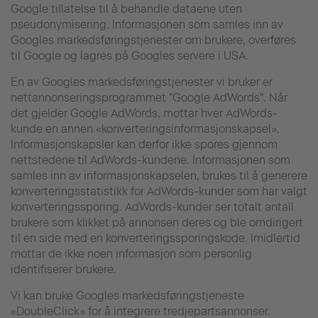
Google tillatelse til å behandle dataene uten
pseudonymisering. Informasjonen som samles inn av
Googles markedsføringstjenester om brukere, overføres
til Google og lagres på Googles servere i USA.
En av Googles markedsføringstjenester vi bruker er
nettannonseringsprogrammet "Google AdWords". Når
det gjelder Google AdWords, mottar hver AdWords-
kunde en annen «konverteringsinformasjonskapsel».
Informasjonskapsler kan derfor ikke spores gjennom
nettstedene til AdWords-kundene. Informasjonen som
samles inn av informasjonskapselen, brukes til å generere
konverteringsstatistikk for AdWords-kunder som har valgt
konverteringssporing. AdWords-kunder ser totalt antall
brukere som klikket på annonsen deres og ble omdirigert
til en side med en konverteringssporingskode. Imidlertid
mottar de ikke noen informasjon som personlig
identifiserer brukere.
Vi kan bruke Googles markedsføringstjeneste
«DoubleClick» for å integrere tredjepartsannonser.