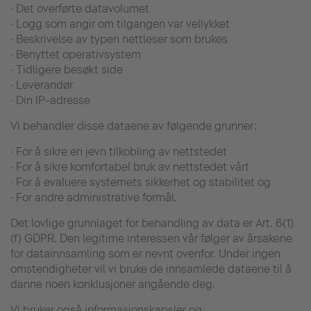
· Det overførte datavolumet
· Logg som angir om tilgangen var vellykket
· Beskrivelse av typen nettleser som brukes
· Benyttet operativsystem
· Tidligere besøkt side
· Leverandør
· Din IP-adresse
Vi behandler disse dataene av følgende grunner:
· For å sikre en jevn tilkobling av nettstedet
· For å sikre komfortabel bruk av nettstedet vårt
· For å evaluere systemets sikkerhet og stabilitet og
· For andre administrative formål.
Det lovlige grunnlaget for behandling av data er Art. 6(1)
(f) GDPR. Den legitime interessen vår følger av årsakene
for datainnsamling som er nevnt ovenfor. Under ingen
omstendigheter vil vi bruke de innsamlede dataene til å
danne noen konklusjoner angående deg.
Vi bruker også informasjonskapsler og