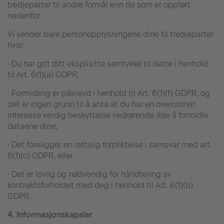
tredjeparter til andre formål enn de som er oppført
nedenfor.
Vi sender bare personopplysningene dine til tredjeparter
hvis:
· Du har gitt ditt eksplisitte samtykke til dette i henhold
til Art. 6(1)(a) GDPR,
· Formidling er påkrevd i henhold til Art. 6(1)(f) GDPR, og
det er ingen grunn til å anta at du har en overordnet
interesse verdig beskyttelse vedrørende ikke å formidle
dataene dine,
· Det foreligger en rettslig forpliktelse i samsvar med art.
6(1)(c) GDPR, eller
· Det er lovlig og nødvendig for håndtering av
kontraktsforholdet med deg i henhold til Art. 6(1)(b)
GDPR.
4.
Informasjonskapsler