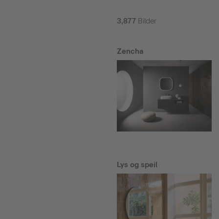
3,877
Bilder
Zencha
Lys og speil