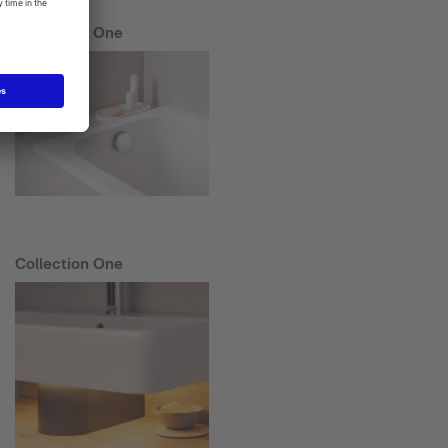
Collection One
Collection One