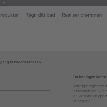
rodukter
Tegn ditt bad
Realiser drømmen
ilgang til bildedatabasen
Du har ingen konto
Vennligst registrere d
bildedatabase . Vi vi
du vil motta en epos
er bevilget.