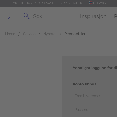
NORWAY
FOR THE 'PRO': PRO.DURAVIT
FIND A RETAILER
Inspirasjon
P
Home
Service
Nyheter
Pressebilder
Vennligst logg inn for t
Konto finnes