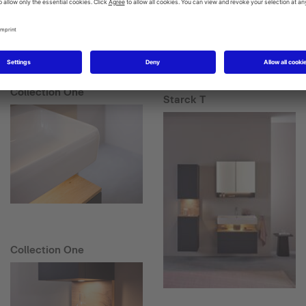
Collection One
Starck T
Collection One