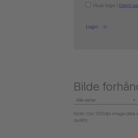
Husk login |
Glemt pa
Login
Bilde forhån
Alle serier
Note: Our 300dpi image data is
quality.