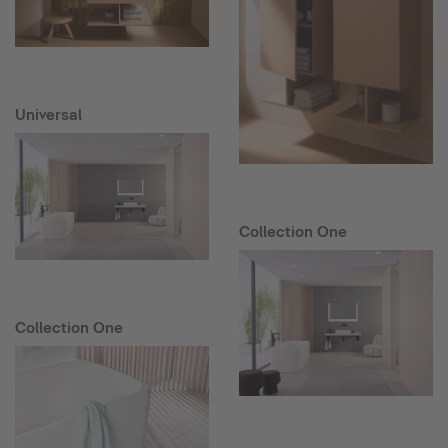
Universal
Collection One
Collection One