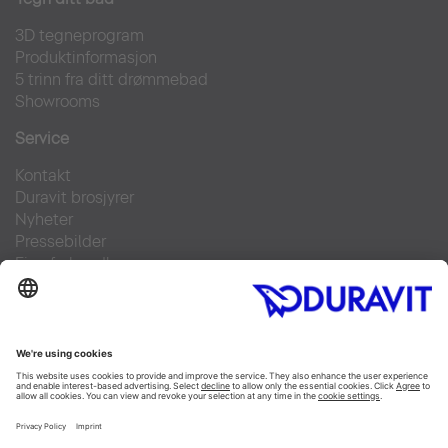
3D tegneprogram
Produktinformasjon
5 trinn fra ditt drømmebad
Showrooms
Service
Kontakt
Duravit brosjyrer
Nyheter
Pressebilder
Finn forhandler
Ofte stilte spørsmål
Facebook
Instagram
Pinterest
Flickr
Linked In
YouTube