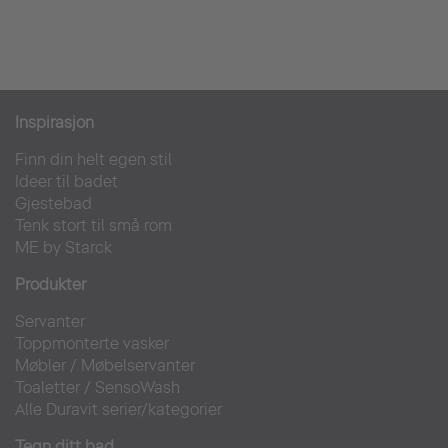
Inspirasjon
Finn din helt egen stil
Ideer til badet
Gjestebad
Tenk stort til små rom
ME by Starck
Produkter
Servanter
Toppmonterte vasker
Møbler
/
Møbelservanter
Toaletter
/
SensoWash
Alle Duravit serier/kategorier
Tegn ditt bad