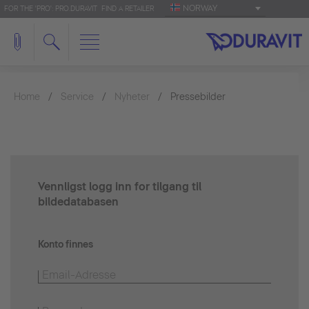
NORWAY
FOR THE 'PRO': PRO.DURAVIT
FIND A RETAILER
Home
Service
Nyheter
Pressebilder
Vennligst logg inn for tilgang til
bildedatabasen
Konto finnes