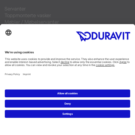
Servanter
Toppmonterte vasker
Møbler
/
Møbelservanter
Toaletter
/
SensoWash
Alle Duravit serier/kategorier
Tegn ditt bad
3D tegneprogram
Produktinformasjon
5 trinn fra ditt drømmebad
Showrooms
Service
Kontakt
Duravit brosjyrer
Nyheter
Pressebilder
Finn forhandler
Ofte stilte spørsmål