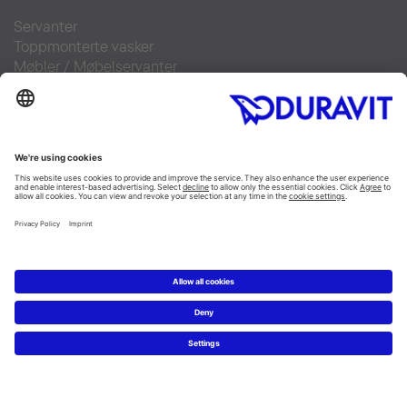
Servanter
Toppmonterte vasker
Møbler
/
Møbelservanter
Toaletter
/
SensoWash
Alle Duravit serier/kategorier
Tegn ditt bad
3D tegneprogram
Produktinformasjon
5 trinn fra ditt drømmebad
Showrooms
Service
Kontakt
Duravit brosjyrer
Nyheter
Pressebilder
Finn forhandler
Ofte stilte spørsmål