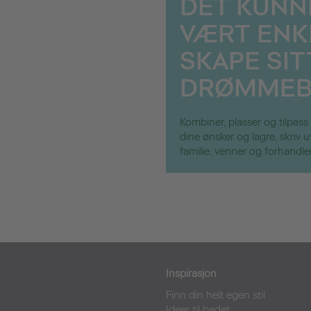
DET KUNN
VÆRT ENK
SKAPE SIT
DRØMMEB
Kombiner, plasser og tilpass
dine ønsker og lagre, skriv 
familie, venner og forhandle
Inspirasjon
Finn din helt egen stil
Ideer til badet