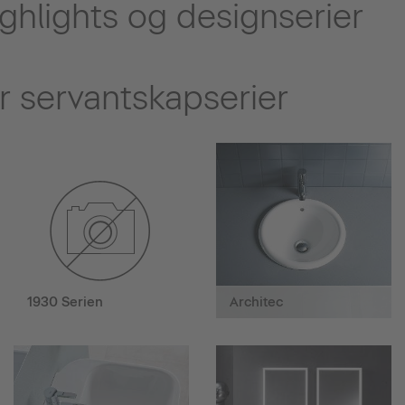
ghlights og designserier
r servantskapserier
1930 Serien
Architec