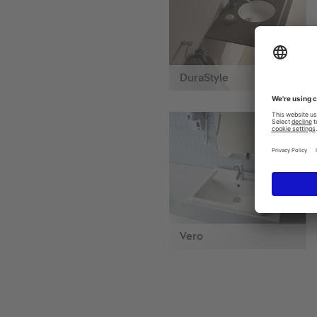
DuraStyle
Vero