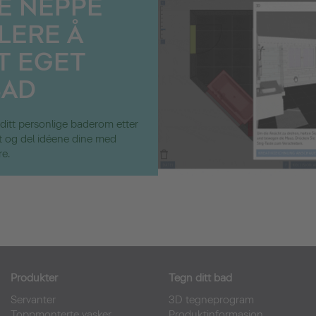
E NEPPE
LERE Å
T EGET
AD
 ditt personlige baderom etter
ut og del idéene dine med
re.
Produkter
Tegn ditt bad
Servanter
3D tegneprogram
Toppmonterte vasker
Produktinformasjon