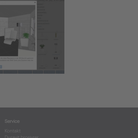
Service
Kontakt
Duravit brosjyrer