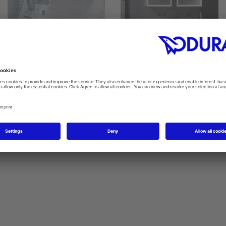
Happy D.2
ME by Starck