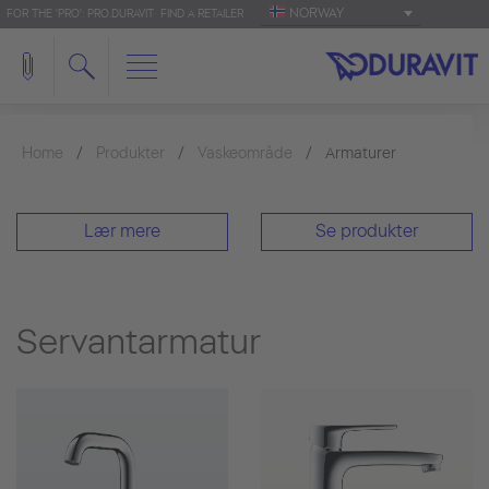
NORWAY
FOR THE 'PRO': PRO.DURAVIT
FIND A RETAILER
Home
Produkter
Vaskeområde
Armaturer
Lær mere
Se produkter
Servantarmatur