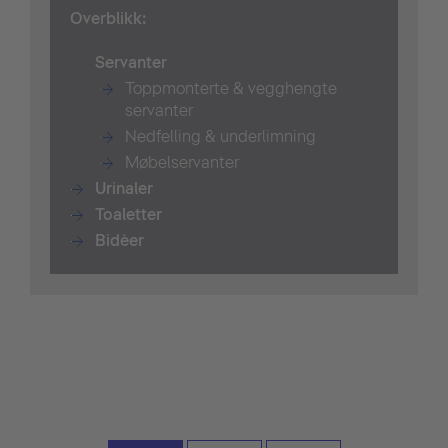
Overblikk:
Servanter
Toppmonterte & vegghengte
servanter
Nedfelling & underlimning
Møbelservanter
Urinaler
T
oaletter
Bidè
er