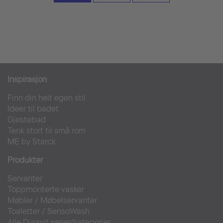
Inspirasjon
Finn din helt egen stil
Ideer til badet
Gjestebad
Tenk stort til små rom
ME by Starck
Produkter
Servanter
Toppmonterte vasker
Møbler
/
Møbelservanter
Toaletter
/
SensoWash
Alle Duravit serier/kategorier