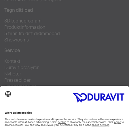
Tegn ditt bad
3D tegneprogram
Produktinformasjon
5 trinn fra ditt drømmebad
Showrooms
Service
Kontakt
Duravit brosjyrer
Nyheter
Pressebilder
Finn forhandler
Ofte stilte spørsmål
Facebook
Instagram
Pinterest
Flickr