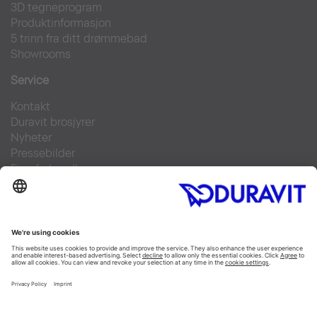
3D tegneprogram
Produktinformasjon
5 trinn fra ditt drømmebad
Showrooms
Service
Kontakt
Duravit brosjyrer
Nyheter
Pressebilder
Finn forhandler
Ofte stilte spørsmål
Facebook
Instagram
Pinterest
Flickr
Linked In
YouTube