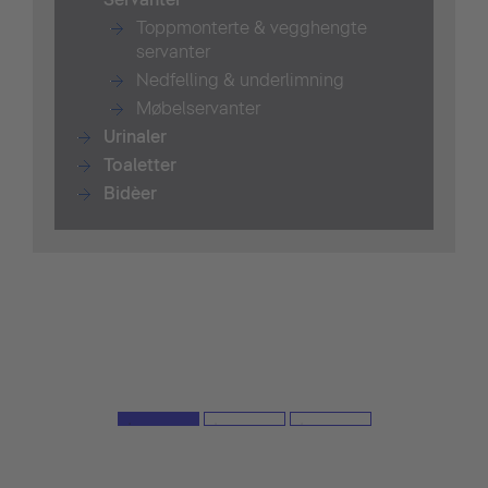
Toppmonterte & vegghengte
servanter
Nedfelling & underlimning
Møbelservanter
Urinaler
T
oaletter
Bidè
er