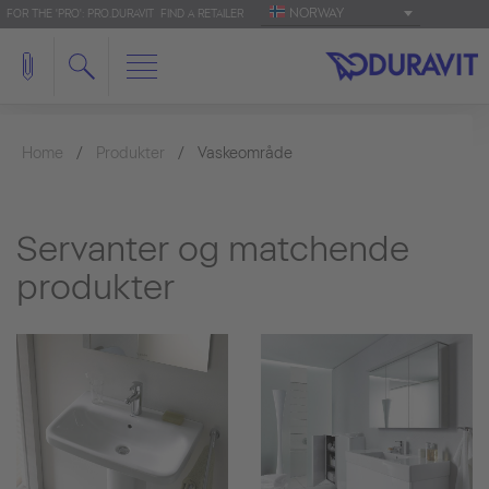
NORWAY
FOR THE 'PRO': PRO.DURAVIT
FIND A RETAILER
Home
Produkter
Vaskeområde
Servanter og matchende
produkter