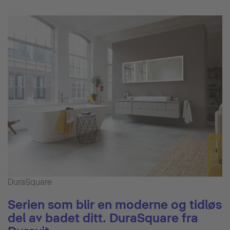
DuraSquare
Serien som blir en moderne og tidløs
del av badet ditt. DuraSquare fra