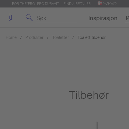
NORWAY
FOR THE 'PRO': PRO.DURAVIT
FIND A RETAILER
Inspirasjon
P
Home
Produkter
Toaletter
Toalett tilbehør
Tilbehør