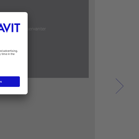
vegghengte servanter
erlimning