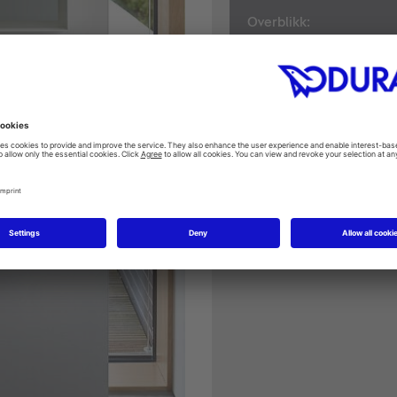
Overblikk:
Servanter
Toppmonterte & 
Nedfelling & und
Møbelservanter
Urinaler
T
oaletter
Bidè
er