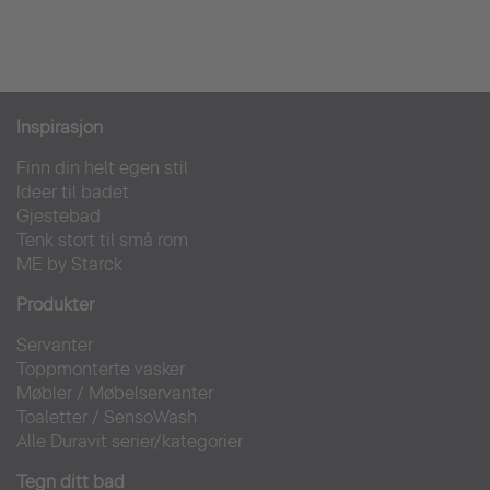
Inspirasjon
Finn din helt egen stil
Ideer til badet
Gjestebad
Tenk stort til små rom
ME by Starck
Produkter
Servanter
Toppmonterte vasker
Møbler
/
Møbelservanter
Toaletter
/
SensoWash
Alle Duravit serier/kategorier
Tegn ditt bad