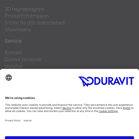
3D tegneprogram
Produktinformasjon
5 trinn fra ditt drømmebad
Showrooms
Service
Kontakt
Duravit brosjyrer
Nyheter
Pressebilder
Finn forhandler
Ofte stilte spørsmål
Facebook
Instagram
Pinterest
Flickr
Linked In
YouTube