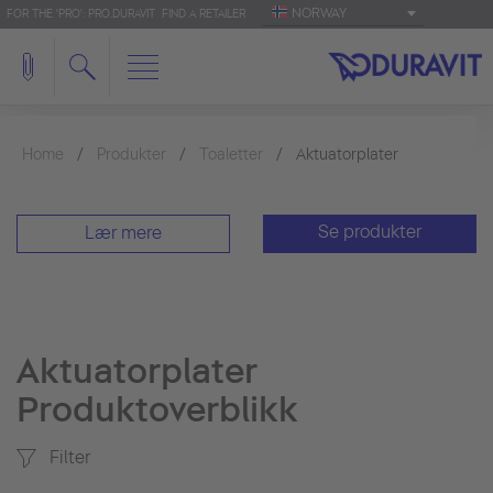
NORWAY
FOR THE 'PRO': PRO.DURAVIT
FIND A RETAILER
Home
Produkter
Toaletter
Aktuatorplater
Se produkter
Lær mere
Aktuatorplater
Produktoverblikk
Filter