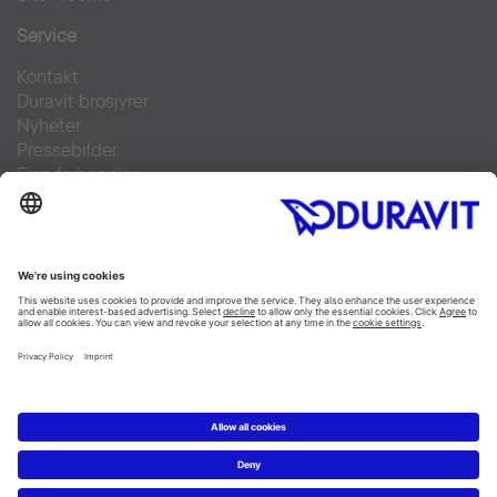
Service
Kontakt
Duravit brosjyrer
Nyheter
Pressebilder
Finn forhandler
Ofte stilte spørsmål
Facebook
Instagram
Pinterest
Flickr
Linked In
YouTube
Copyright © 2026 Duravit AG
Copyright m.m.
|
Data privacy statement
|
Cookie
settings