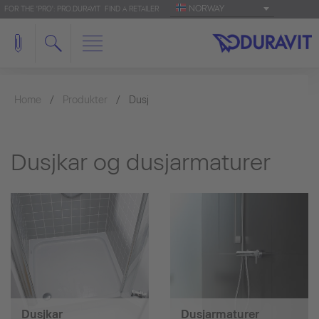
NORWAY
FOR THE 'PRO': PRO.DURAVIT
FIND A RETAILER
Home
Produkter
Dusj
Dusjkar og dusjarmaturer
Dusjkar
Dusjarmaturer