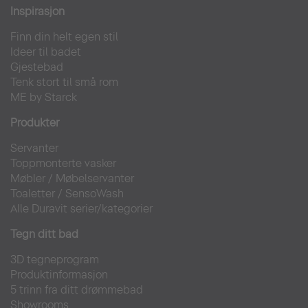
Inspirasjon
Finn din helt egen stil
Ideer til badet
Gjestebad
Tenk stort til små rom
ME by Starck
Produkter
Servanter
Toppmonterte vasker
Møbler
/
Møbelservanter
Toaletter
/
SensoWash
Alle Duravit serier/kategorier
Tegn ditt bad
3D tegneprogram
Produktinformasjon
5 trinn fra ditt drømmebad
Showrooms