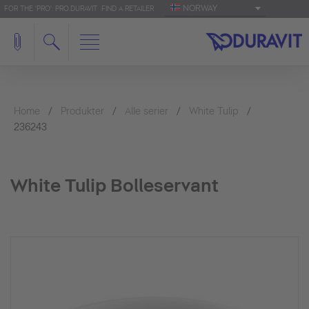
NORWAY
FOR THE 'PRO': PRO.DURAVIT
FIND A RETAILER
Home
Produkter
Alle serier
White Tulip
236243
White Tulip Bolleservant