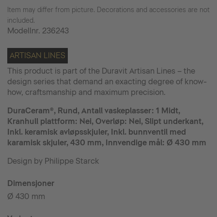
Item may differ from picture. Decorations and accessories are not
included.
Modellnr.
236243
ARTISAN LINES
This product is part of the Duravit Artisan Lines – the
design series that demand an exacting degree of know-
how, craftsmanship and maximum precision.
DuraCeram®, Rund, Antall vaskeplasser: 1 Midt,
Kranhull plattform: Nei, Overløp: Nei, Slipt underkant,
Inkl. keramisk avløpsskjuler, Inkl. bunnventil med
karamisk skjuler, 430 mm, Innvendige mål: Ø 430 mm
Design by Philippe Starck
Dimensjoner
Ø 430 mm