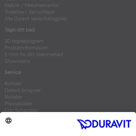
Møbler
/
Møbelservanter
Toaletter
/
SensoWash
Alle Duravit serier/kategorier
Tegn ditt bad
3D tegneprogram
Produktinformasjon
5 trinn fra ditt drømmebad
Showrooms
Service
Kontakt
Duravit brosjyrer
Nyheter
Pressebilder
Finn forhandler
Ofte stilte spørsmål