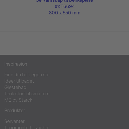
Servantskap til benkeplate
#KT6694
800 x 550 mm
Inspirasjon
Finn din helt egen stil
Ideer til badet
Gjestebad
Tenk stort til små rom
ME by Starck
Produkter
Servanter
Toppmonterte vasker