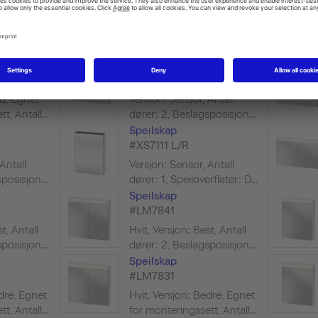
#LM7864
t, Antall
Hvit, Versjon: Bedre, Egnet
posisjon...
for monteringssett, Antall...
Speilskap
#XS7114
od, Egnet
Versjon: Sensor, Antall
, Antall...
dører: 2, Beslagsposisjon...
Speilskap
#XS7111 L/R
Antall
Versjon: Sensor, Antall
posisjon...
dører: 1, Speiloverflater: D...
Speilskap
#LM7841
t, Antall
Hvit, Versjon: Best, Antall
posisjon...
dører: 2, Beslagsposisjon...
Speilskap
#LM7831
dre, Egnet
Hvit, Versjon: Bedre, Egnet
, Antall...
for monteringssett, Antall...