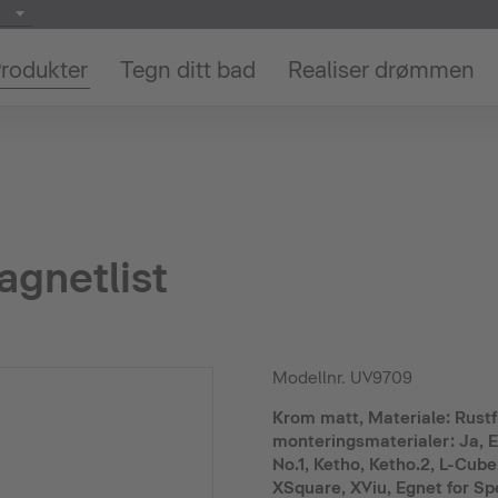
rodukter
Tegn ditt bad
Realiser drømmen
agnetlist
Modellnr.
UV9709
Krom matt, Materiale: Rustfri
monteringsmaterialer: Ja, Eg
No.1, Ketho, Ketho.2, L-Cube,
XSquare, XViu, Egnet for Sp