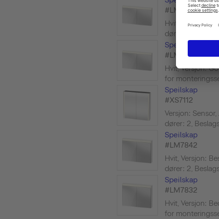
#LM7874
Hvit, Versjon: Bes
dører: 2, Beslags
Speilskap
#LM7854
Hvit, Versjon: G
for monteringssett
Speilskap
#XS7112
Versjon: Sensor, 
dører: 2, Beslags
Speilskap
#LM7842
Hvit, Versjon: Bes
dører: 2, Beslags
Speilskap
#LM7832
Hvit, Versjon: Be
for monteringssett