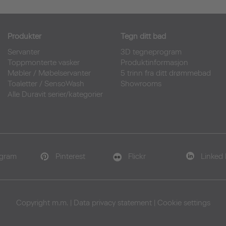
Produkter
Tegn ditt bad
Servanter
3D tegneprogram
Toppmonterte vasker
Produktinformasjon
Møbler
/
Møbelservanter
5 trinn fra ditt drømmebad
Toaletter
/
SensoWash
Showrooms
Alle Duravit serier/kategorier
agram
Pinterest
Flickr
Linked 
Copyright m.m.
|
Data privacy statement
|
Cookie settings