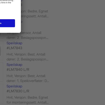
#LM7833
Hvit, Versjon: Bedre, Egnet
for monteringssett, Antall...
Speilskap
#XS7113
Versjon: Sensor, Antall
dører: 2, Beslagsposisjon...
Speilskap
#LM7843
Hvit, Versjon: Best, Antall
dører: 2, Beslagsposisjon...
Speilskap
#LM7840 L/R
Hvit, Versjon: Best, Antall
dører: 1, Speiloverflater: D...
Speilskap
#LM7830 L/R
Hvit, Versjon: Bedre, Egnet
for monteringssett, Antall...