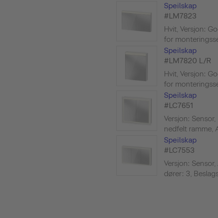
Speilskap
#LM7823
Hvit, Versjon: G
for monteringssett
Speilskap
#LM7820 L/R
Hvit, Versjon: G
for monteringssett
Speilskap
#LC7651
Versjon: Sensor, 
nedfelt ramme, An
Speilskap
#LC7553
Versjon: Sensor, 
dører: 3, Beslags