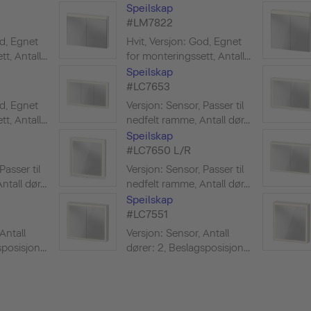
Speilskap
#LM7822
od, Egnet
Hvit, Versjon: God, Egnet
, Antall...
for monteringssett, Antall...
Speilskap
#LC7653
od, Egnet
Versjon: Sensor, Passer til
, Antall...
nedfelt ramme, Antall dør...
Speilskap
#LC7650 L/R
Passer til
Versjon: Sensor, Passer til
tall dør...
nedfelt ramme, Antall dør...
Speilskap
#LC7551
Antall
Versjon: Sensor, Antall
posisjon...
dører: 2, Beslagsposisjon...