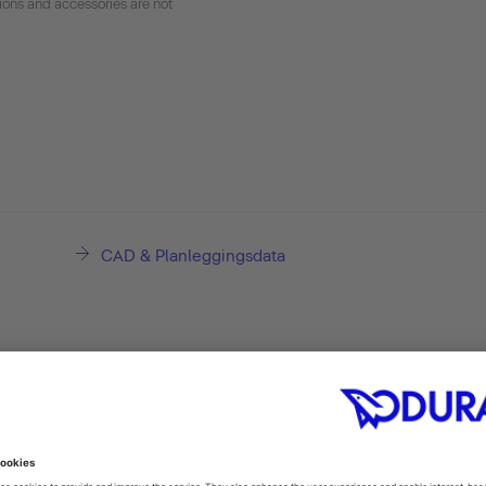
tions and accessories are not
CAD & Planleggingsdata
Speilskap