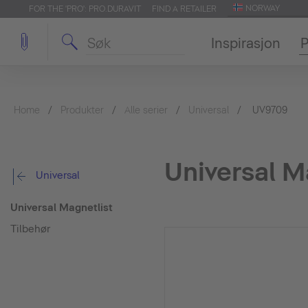
NORWAY
FOR THE 'PRO': PRO.DURAVIT
FIND A RETAILER
Inspirasjon
P
Home
Produkter
Alle serier
Universal
UV9709
Universal M
Universal
Universal Magnetlist
Tilbehør