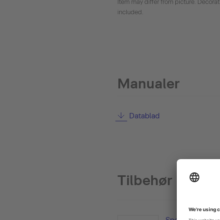
Item may differ from picture. Decora
included.
Manualer
Datablad
Tilbehør
Speilskap