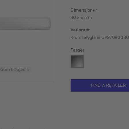
Dimensjoner
90 x 5 mm
Varianter
Krom høyglans UV9709000
Farger
Krom høyglans
FIND A RETAILER