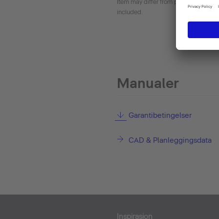
Item may differ from picture. Decora
included.
Manualer
Garantibetingelser
CAD & Planleggingsdata
Inspirasjon