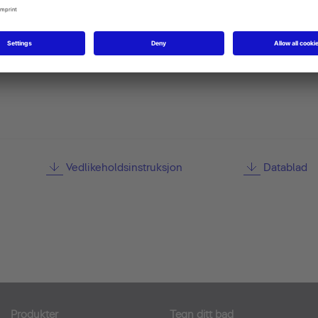
tions and accessories are not
Vedlikeholdsinstruksjon
Datablad
Produkter
Tegn ditt bad