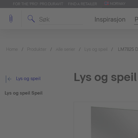
NORWAY
FOR THE 'PRO': PRO.DURAVIT
FIND A RETAILER
Inspirasjon
P
Home
Produkter
Alle serier
Lys og speil
LM7825 
Lys og speil
Lys og speil
Lys og speil Speil