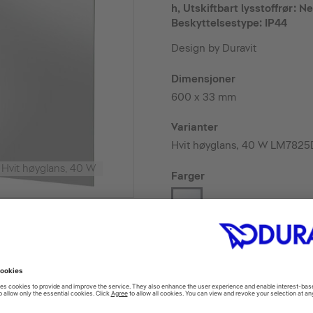
h, Utskiftbart lysstoffrør: Ne
Beskyttelsestype: IP44
Design by Duravit
Dimensjoner
600 x 33 mm
Varianter
Hvit høyglans, 40 W LM78
vit høyglans, 40 W
Farger
FIND A RETAILER