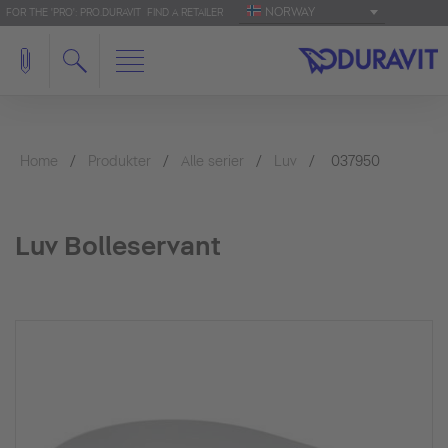
NORWAY
FOR THE 'PRO': PRO.DURAVIT
FIND A RETAILER
Home
Produkter
Alle serier
Luv
037950
Luv Bolleservant