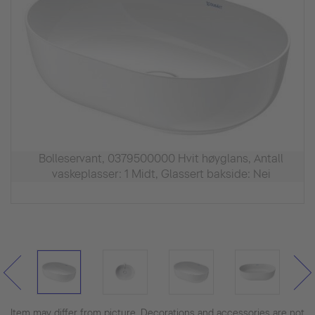
Bolleservant, 0379500000 Hvit høyglans, Antall
vaskeplasser: 1 Midt, Glassert bakside: Nei
Item may differ from picture. Decorations and accessories are not