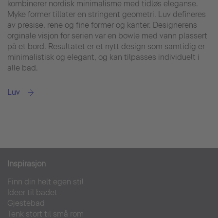
kombinerer nordisk minimalisme med tidløs eleganse.
Myke former tillater en stringent geometri. Luv defineres
av presise, rene og fine former og kanter. Designerens
orginale visjon for serien var en bowle med vann plassert
på et bord. Resultatet er et nytt design som samtidig er
minimalistisk og elegant, og kan tilpasses individuelt i
alle bad.
Luv
Inspirasjon
Finn din helt egen stil
Ideer til badet
Gjestebad
Tenk stort til små rom