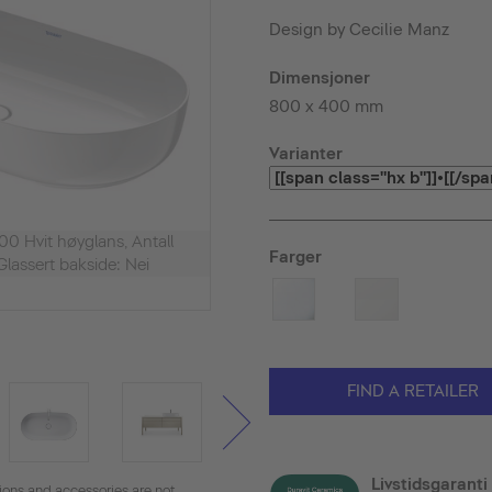
Design by Cecilie Manz
Dimensjoner
800 x 400 mm
Varianter
0 Hvit høyglans, Antall
Farger
Glassert bakside: Nei
FIND A RETAILER
Livstidsgaranti
tions and accessories are not