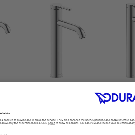
armatur XL
1-greps servantarmatur L
1-greps s
001
#C11030002
#C
 mm
46 x 166 mm
46
odukter