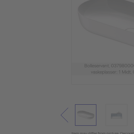
Bolleservant, 037980000
vaskeplasser: 1 Midt, 
Item may differ from picture. Decora