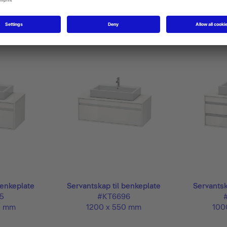
benkeplate
Servantskap til benkeplate
Servantsk
5
#KT6696
0 mm
1200 x 550 mm
100