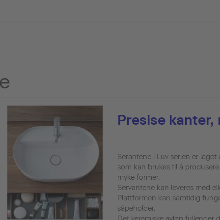
re
Presise kanter,
Serantene i Luv serien er laget
som kan brukes til å produsere
myke former.
Servantene kan leveres med elle
Plattformen kan samtidig fung
såpeholder.
Det keramiske avløp fullender d