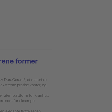
 rene former
 av DuraCeram®, et materiale
 ekstreme presise kanter, og
r uten plattform for kranhull.
ere som for eksempel
en elegante flotte serien.