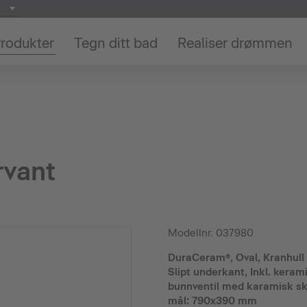
rodukter
Tegn ditt bad
Realiser drømmen
rvant
Modellnr.
037980
DuraCeram®, Oval, Kranhull p
Slipt underkant, Inkl. kerami
bunnventil med karamisk sk
mål: 790x390 mm