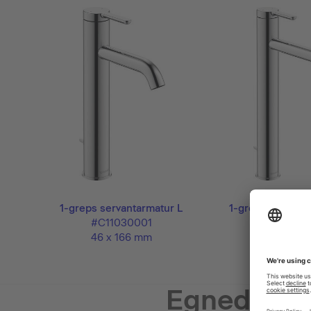
1-greps servantarmatur L
1-greps servant
#C11030001
#C11040
46 x 166 mm
46 x 196
Egnede pr