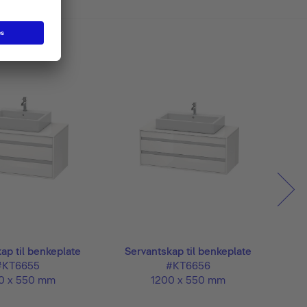
ap til benkeplate
Servantskap til benkeplate
#KT6655
#KT6656
0 x 550 mm
1200 x 550 mm