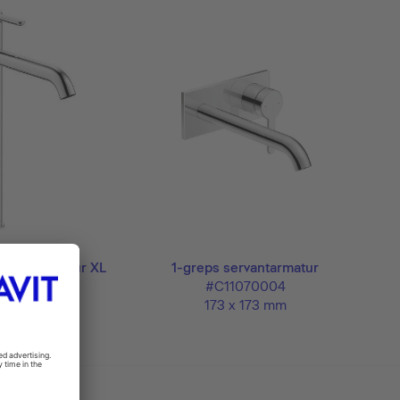
ervantarmatur XL
1-greps servantarmatur
11040002
#C11070004
 x 196 mm
173 x 173 mm