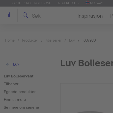
NORWAY
FOR THE 'PRO': PRO.DURAVIT
FIND A RETAILER
Inspirasjon
P
Home
Produkter
Alle serier
Luv
037980
Luv Bollese
Luv
Luv Bolleservant
Tilbehør
Egnede produkter
Finn ut mere
Se mere om seriene