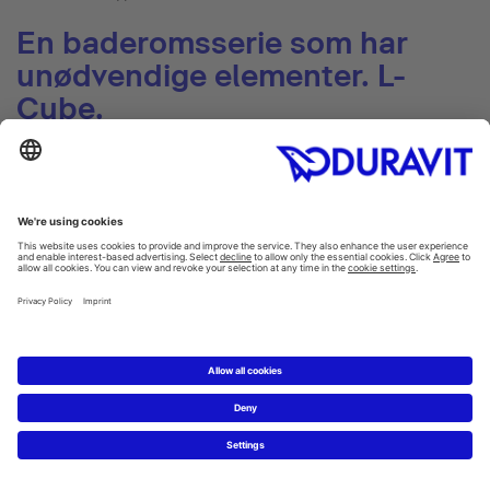
En baderomsserie som har
unødvendige elementer. L-
Cube.
Ro og klarhet. Slik beskriver designer Christian Werner
visjonen som ga opphav til L-Cube - en møbelserie som
eliminerer alle unødvendige elementer. Med færre
"distraksjoner", er brukeren inspirert til å virkelig slappe av
og lade opp.
L-Cube