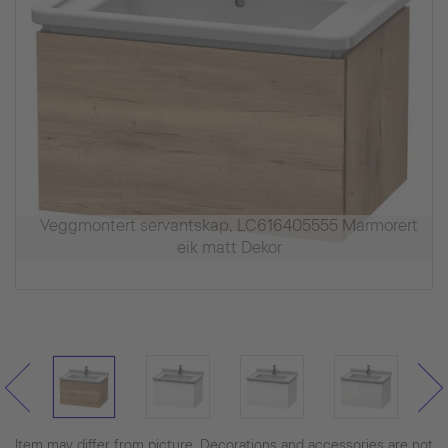
Veggmontert servantskap, LC616405555 Marmorert
eik matt Dekor
Item may differ from picture. Decorations and accessories are not