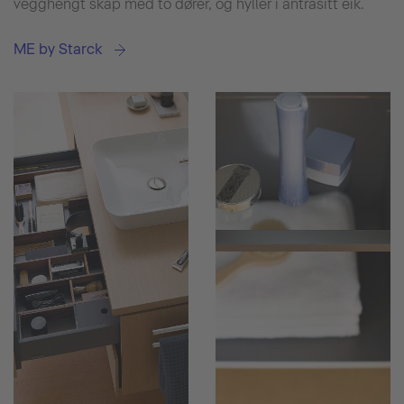
vegghengt skap med to dører, og hyller i antrasitt eik.
ME by Starck