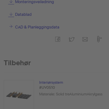
Monteringsveiledning
Datablad
CAD & Planleggingsdata
Tilbehør
Interiørsystem
#UV0510
Materiale: Solid treAluminiumAkrylgass