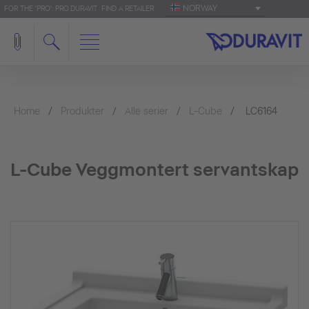
NORWAY
FOR THE 'PRO': PRO.DURAVIT
FIND A RETAILER
Home
Produkter
Alle serier
L-Cube
LC6164
L-Cube Veggmontert servantskap