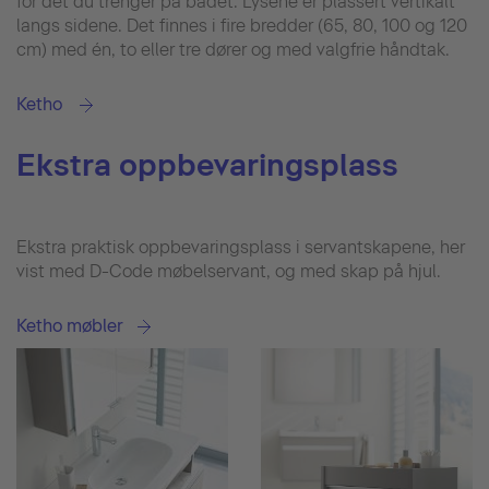
for det du trenger på badet. Lysene er plassert vertikalt
langs sidene. Det finnes i fire bredder (65, 80, 100 og 120
cm) med én, to eller tre dører og med valgfrie håndtak.
Ketho
Ekstra oppbevaringsplass
Ekstra praktisk oppbevaringsplass i servantskapene, her
vist med D-Code møbelservant, og med skap på hjul.
Ketho møbler