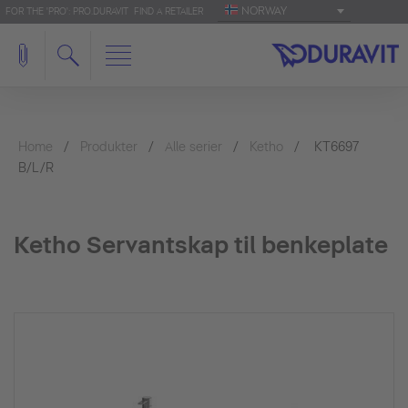
NORWAY
FOR THE 'PRO': PRO.DURAVIT
FIND A RETAILER
Home
Produkter
Alle serier
Ketho
KT6697
B/L/R
Ketho Servantskap til benkeplate