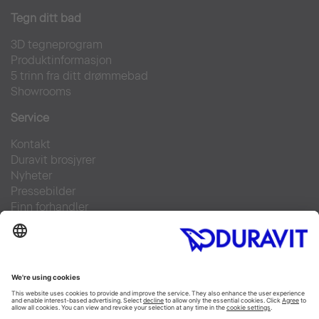
Tegn ditt bad
3D tegneprogram
Produktinformasjon
5 trinn fra ditt drømmebad
Showrooms
Service
Kontakt
Duravit brosjyrer
Nyheter
Pressebilder
Finn forhandler
Ofte stilte spørsmål
Facebook
Instagram
Pinterest
Flickr