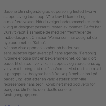
Badene blir i stigende grad et personlig fristed hvor vi
slapper av og lader opp. Våre krav til komfort og
atmosfære vokser. Når du velger baderomsmøbler, er det
viktig at designet passer til resten av rommet. Derfor har
Duravit valgt å samarbeide med den fremtredende
møbeldesigner: Christian Werner som har designet de
nye bademøbler "Ketho".
Når han viste oppmerksomhet på badet, var
sensualiteten igjen øverst på hans agenda. "Personlig
hygiene er også blitt en bekvemmelighet, og har gjort
badet til et sted hvor vi kan slappe av og være alene, og
vi nyter å tilbringe tid der," sa Werner. Med dette som sitt
utgangspunkt begynte han å "tenke på møbler inn i på
badet ", og letet etter en varig estetikk som ville
representere hans teori. Kombinert med god verdi for
pengene, blir Ketho den ideelle serie for
førstegangskjøpere.