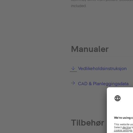
included.
Manualer
Vedlikeholdsinstruksjon
CAD & Planleggingsdata
Tilbehør