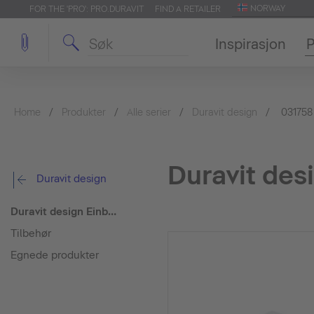
NORWAY
FOR THE 'PRO': PRO.DURAVIT
FIND A RETAILER
Inspirasjon
P
Home
Produkter
Alle serier
Duravit design
031758
Duravit des
Duravit design
Duravit design Einbauwaschtisch von oben
Tilbehør
Egnede produkter