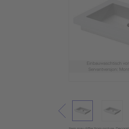
Einbauwaschtisch v
Servantversjon: Mont
Item may differ from picture. Decora