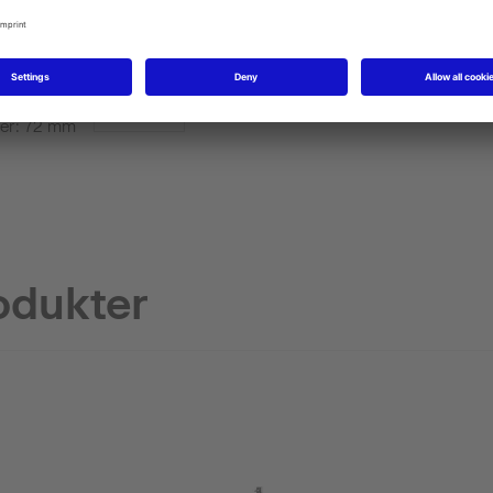
 deksel
Design vannlås
#005036
skjuler:
ter: 72 mm
odukter