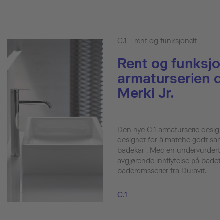
C.1 - rent og funksjonelt
Rent og funksjon
armaturserien d
Merki Jr.
Den nye C.1 armaturserie design
designet for å matche godt sa
badekar . Med en undervurdert
avgjørende innflytelse på badet.
baderomsserier fra Duravit.
C.1