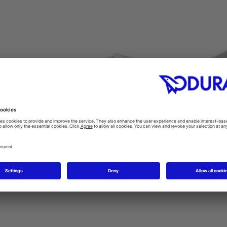
t
Servant Vital Med
Bo
8
#031260
0 mm
600 x 545 mm
500