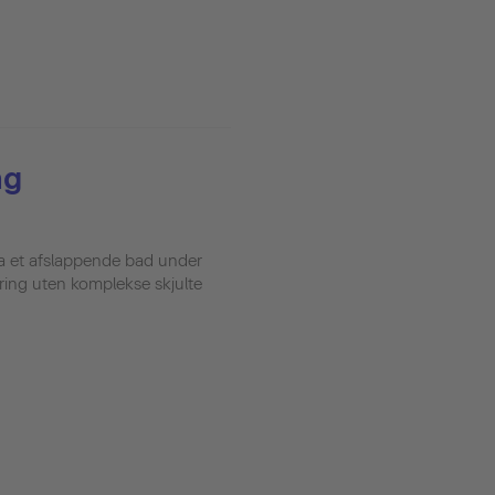
ng
ta et afslappende bad under
ring uten komplekse skjulte