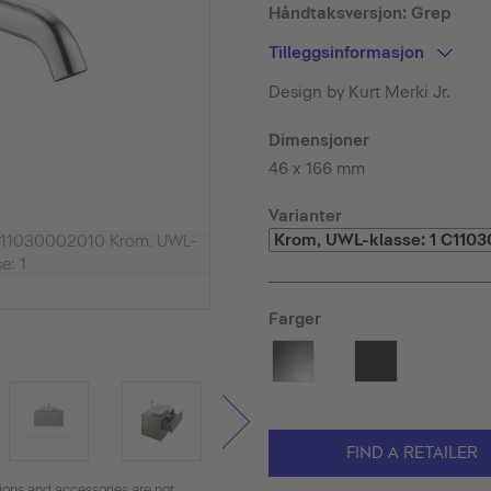
Håndtaksversjon: Grep
Tilleggsinformasjon
Design by Kurt Merki Jr.
Dimensjoner
46 x 166 mm
Varianter
, C11030002010 Krom, UWL-
e: 1
Farger
FIND A RETAILER
tions and accessories are not