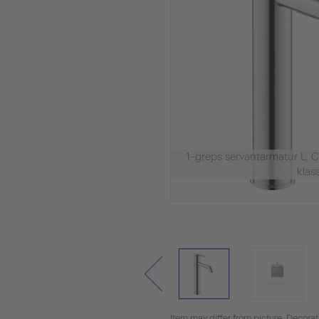
1-greps servantarmatur L
klass
Item may differ from picture. Decora