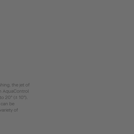
hing, the jet of
th AquaControl
o 20° (± 10°).
 can be
ariety of