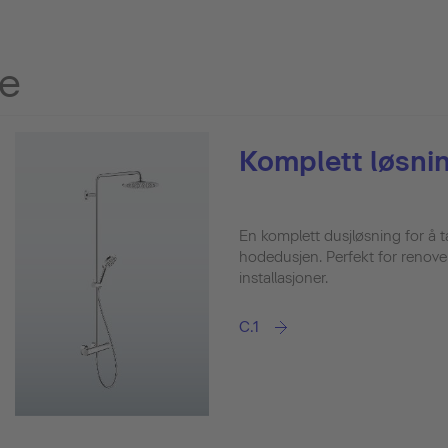
re
Komplett løsni
En komplett dusjløsning for å 
hodedusjen. Perfekt for renove
installasjoner.
C.1