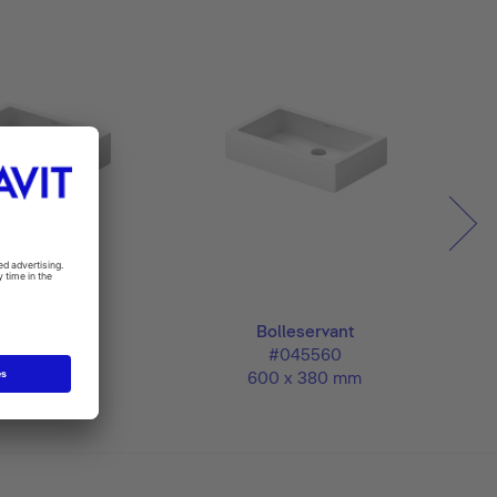
lleservant
Bolleservant
#045550
#045560
 x 380 mm
600 x 380 mm