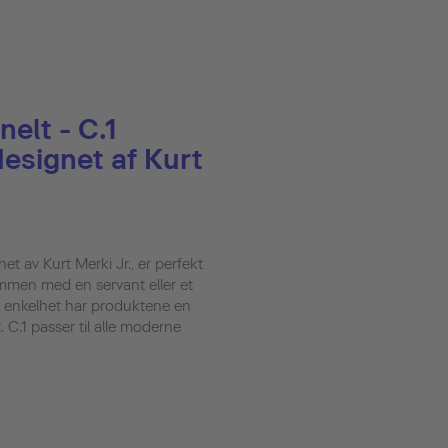
elt - C.1
esignet af Kurt
et av Kurt Merki Jr., er perfekt
mmen med en servant eller et
 enkelhet har produktene en
 C.1 passer til alle moderne