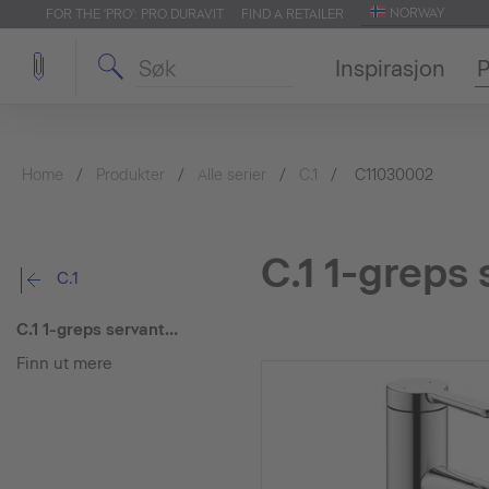
NORWAY
FOR THE 'PRO': PRO.DURAVIT
FIND A RETAILER
Inspirasjon
P
Home
Produkter
Alle serier
C.1
C11030002
C.1 1-greps
C.1
C.1 1-greps servantarmatur L
Finn ut mere