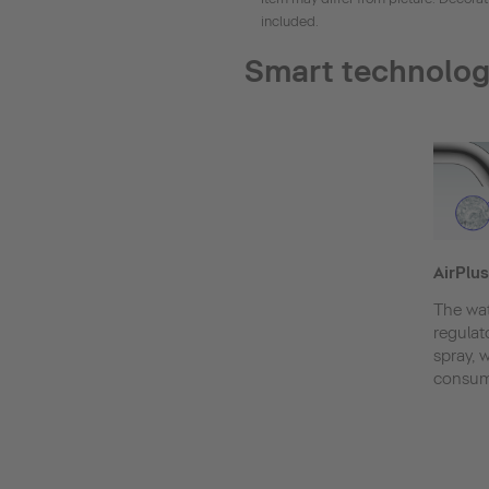
included.
Smart technolo
AirPlus
The wate
regulato
spray, 
consum