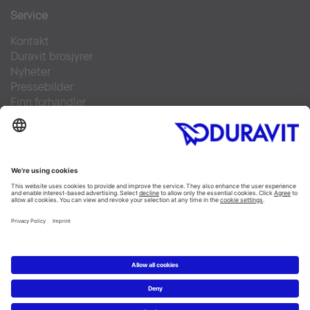
Service
Kontakt
Duravit brosjyrer
Nyheter
Pressebilder
Finn forhandler
Ofte stilte spørsmål
Facebook
Instagram
Pinterest
Flickr
Linked In
YouTube
Copyright © 2026 Duravit AG
Copyright m.m.
|
Data privacy statement
|
Cookie
settings