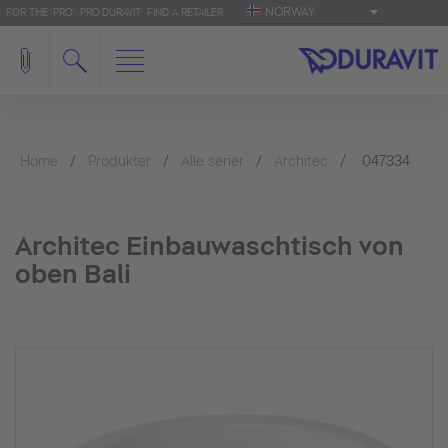
NORWAY
FOR THE 'PRO': PRO.DURAVIT
FIND A RETAILER
Home
Produkter
Alle serier
Architec
047334
Architec Einbauwaschtisch von
oben Bali