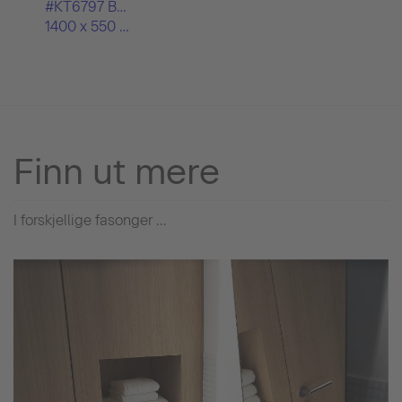
#KT6797 B/L/R
1400 x 550 mm
Finn ut mere
I forskjellige fasonger ...