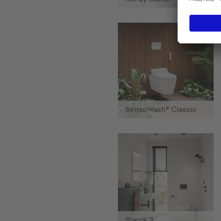
SensoWash® Classic
Starck 3