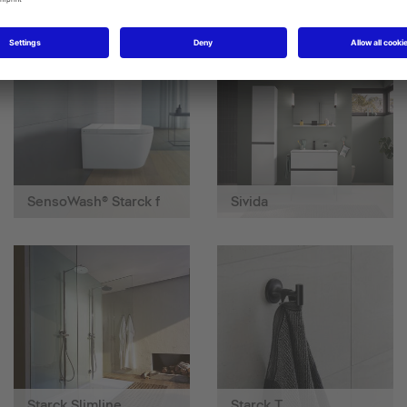
SensoWash® Starck f
Sivida
Starck Slimline
Starck T