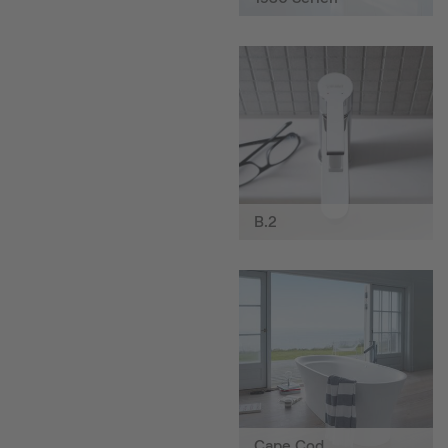
B.2
Cape Cod