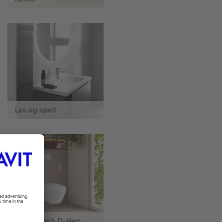
Lys og speil
SensoWash D-Neo