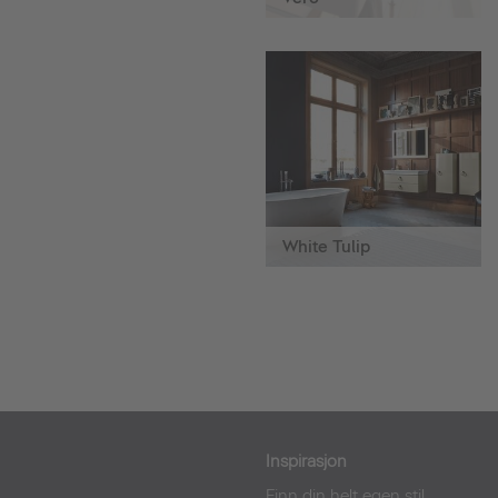
White Tulip
Inspirasjon
Finn din helt egen stil