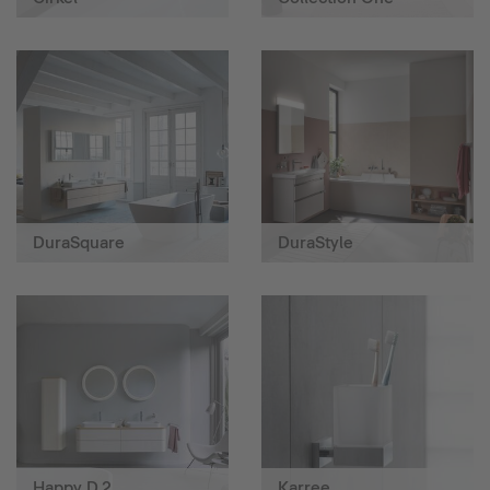
DuraSquare
DuraStyle
Happy D.2
Karree