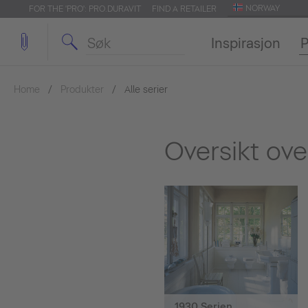
NORWAY
FOR THE 'PRO': PRO.DURAVIT
FIND A RETAILER
Inspirasjon
P
Home
Produkter
Alle serier
Oversikt over
1930 Serien