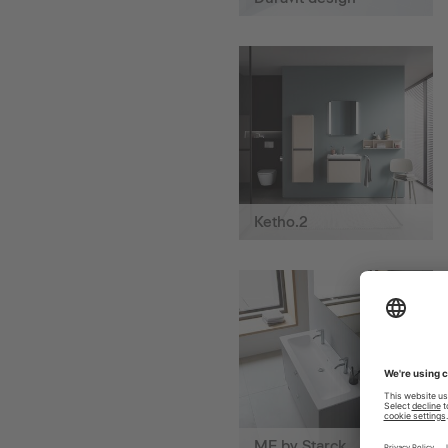
Ketho.2
ME by Starck