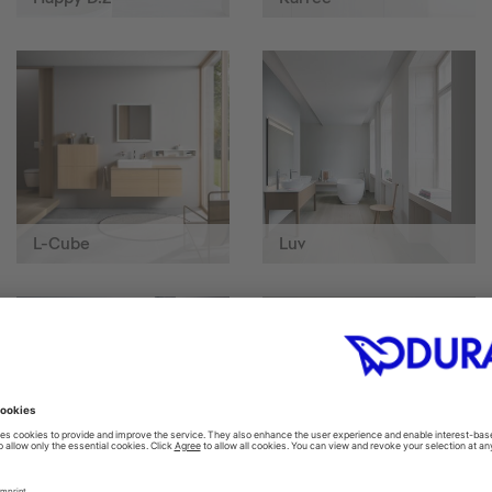
L-Cube
Luv
Manhattan
Paiova