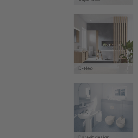
D-Neo
Duravit design