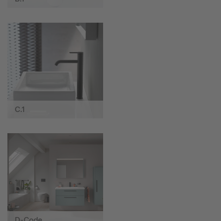
C.1
D-Code