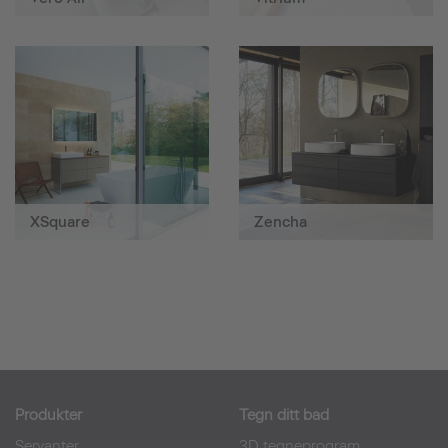
XSquare
Zencha
Produkter
Tegn ditt bad
Servanter
3D tegneprogram