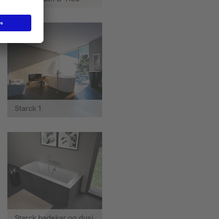
Starck 1
Starck badekar og dusj