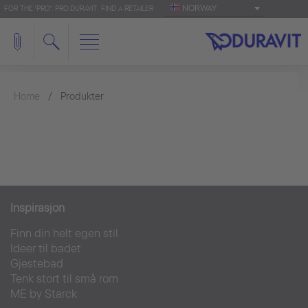
NORWAY
FOR THE 'PRO': PRO.DURAVIT
FIND A RETAILER
Home
Produkter
Inspirasjon
Finn din helt egen stil
Ideer til badet
Gjestebad
Tenk stort til små rom
ME by Starck