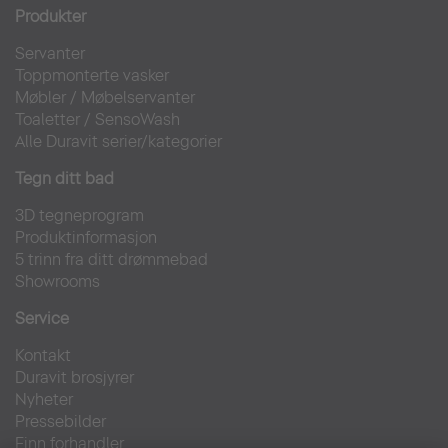
Produkter
Servanter
Toppmonterte vasker
Møbler
/
Møbelservanter
Toaletter
/
SensoWash
Alle Duravit serier/kategorier
Tegn ditt bad
3D tegneprogram
Produktinformasjon
5 trinn fra ditt drømmebad
Showrooms
Service
Kontakt
Duravit brosjyrer
Nyheter
Pressebilder
Finn forhandler