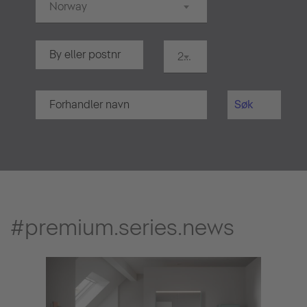
Norway
20 km
Søk
#premium.series.news