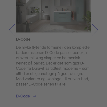
D-Code
Aure
De myke flytende formene i den komplette
Perfe
baderomsserien D-Code passer perfekt i
Aure
ethvert miljø og skaper en harmonisk
impo
helhet på badet. Det er det som gjør D-
det 
Code fra Duravit så tidløst moderne – som
regn
alltid er et kjennetegn på godt design.
og de
Med varianter og løsninger til ethvert bad,
det s
passer D-Code serien til alle.
Takk
størr
serie
D-Code
bad.