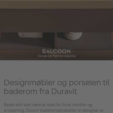
BALCOON
Design by Patricia Urquiola
Designmøbler og porselen til
baderom fra Duravit
Badet ditt skal være et sted for hvile, komfort og
avslapning. Duravit baderomsprodukter er designet av