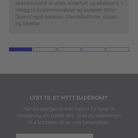
sluttresultatet er unikt, smakfullt og eksklusivt. I
tillegg til baderomsmøbler og porselen tilbyr
Duravit også badekar, blandebatterier, dusjer
og tilbehør.
LYST TIL ET NYTT BADEROM?
Har du spørgsmål eller behov for hjelp til
innredning om badet ditt, så er du velkommen
til å kontakte en av vore forhandlere: