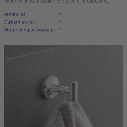
hånddusjer og takdusjer for dusjen eller badekaret.
Armaturer
Dusjarmaturer
Batterier og termostater