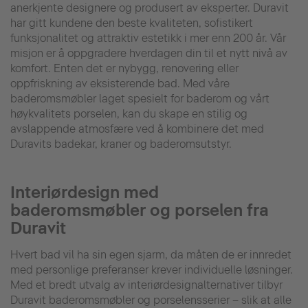
anerkjente designere og produsert av eksperter. Duravit
har gitt kundene den beste kvaliteten, sofistikert
funksjonalitet og attraktiv estetikk i mer enn 200 år. Vår
misjon er å oppgradere hverdagen din til et nytt nivå av
komfort. Enten det er nybygg, renovering eller
oppfriskning av eksisterende bad. Med våre
baderomsmøbler laget spesielt for baderom og vårt
høykvalitets porselen, kan du skape en stilig og
avslappende atmosfære ved å kombinere det med
Duravits badekar, kraner og baderomsutstyr.
Interiørdesign med
baderomsmøbler og porselen fra
Duravit
Hvert bad vil ha sin egen sjarm, da måten de er innredet
med personlige preferanser krever individuelle løsninger.
Med et bredt utvalg av interiørdesignalternativer tilbyr
Duravit baderomsmøbler og porselensserier – slik at alle