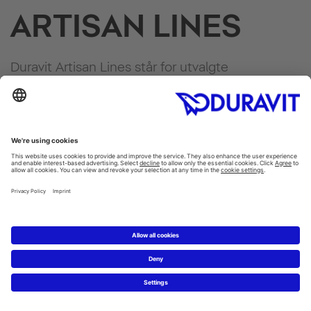
ARTISAN LINES
Duravit Artisan Lines står for utvalgte
designserier som krever en ekstraordinær grad
av kunnskap, håndverk og høyeste presisjon, og
representerer dermed Duravits tiår med
ekspertise.
Flere ideer til ditt
drømmebad